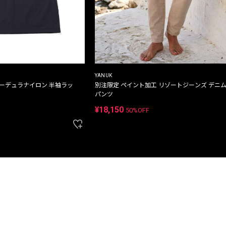
YANUK
コーデュラナイロン 半袖ラッ
別注限定 ペイント加工 リゾートジーンズ デニ
パンツ
¥18,150
50%OFF