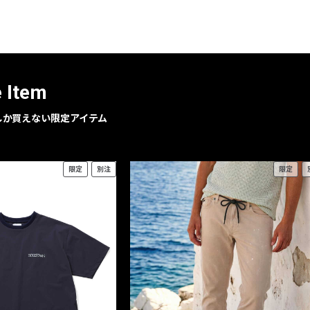
レコメンドアイテム
ピックアップアイテム
フォーカスブランド
セールおすすめアイテム
e Item
人気アイテム TOP 15
geでしか買えない限定アイテム
限定
別注
限定