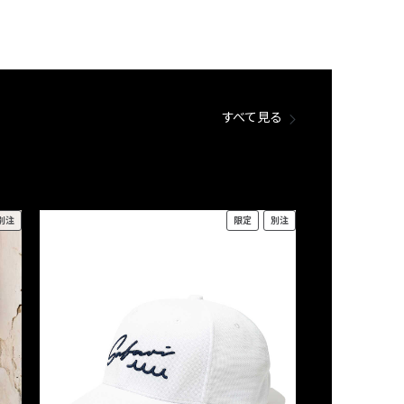
すべて見る
別注
限定
別注