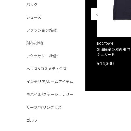
バッグ
シューズ
ファッション雑貨
財布/小物
THE DUFFER OF ST.GEORGE
DOGTOWN
別注限定 ピグメントダイ バックプリント サーフ
別注限定 水陸両用 
プリントTシャツ
シュガード
アクセサリー/時計
¥9,900
¥14,300
ヘルス&コスメティクス
インテリア/ルームアイテム
モバイル/ステーショナリー
サーフ/マリングッズ
ゴルフ