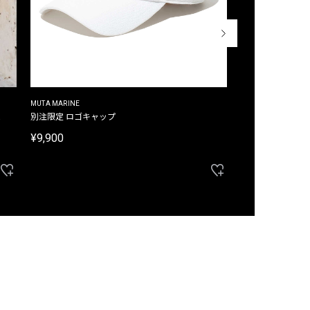
MUTA MARINE
CROSSLEY
ム
別注限定 ロゴキャップ
別注限定 ノースリ
¥9,900
¥8,580
40%OFF