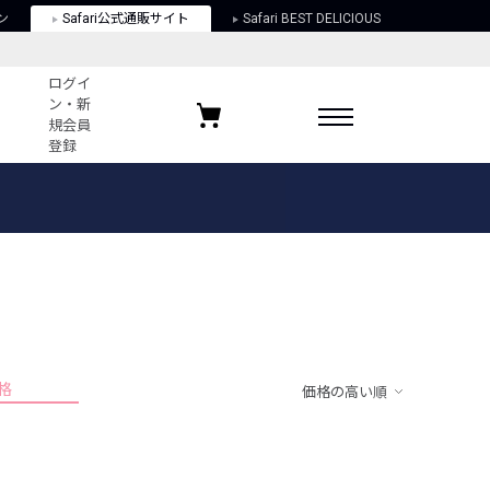
ン
Safari公式通販サイト
Safari BEST DELICIOUS
ログイ
ン・新
規会員
登録
ログイン・新規会員登録
お気に入りアイテム
ガイド
お気に入りブランド
お気に入り記事
最近チェックしたアイテム
格
価格の高い順
ポリシー
関する法律