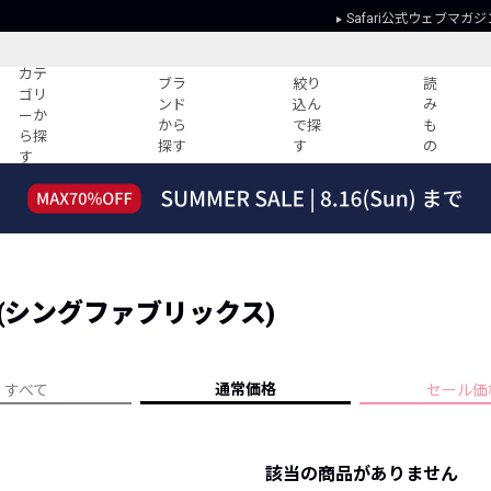
Safari公式ウェブマガジ
カテ
ブラ
絞り
読
ゴリ
ンド
込ん
み
ーか
から
で探
も
ら探
探す
す
の
す
読みもの
ガイド
ー
すべての記事
ショッピング
2026年のイチオシTシャツ！
初めての方
“WP”のイージーパンツを徹底解説&コ
Club Safari
ーデ紹介
CS (シングファブリックス)
よくある質問
HOTなコーデ TOP20
会社概要
ディネート
新ブランドご紹介！
会員利用規約
通常価格
すべて
セール価
人気記事ランキング
プライバシー
バイヤーズ レコメンド
特定商取引に
今週の別注アイテム
該当の商品がありません
ウィークリーコーデ