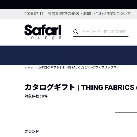
2026.07.17 お盆期間中の発送・お問い合わせ対応について
アイテム
スペシャル
カテゴリーから探す
スペシャルフィーチャ
ホーム
カタログギフト | THING FABRICS (シングファブリックス)
ブランドから探す
特集記事
絞り込んで探す
カタログギフト | THING FABRI
新着アイテム
コーディネート
編集部のおすすめアイテム
対象件数 :
0
件
編集部のおすすめコー
ランキング
雑誌・カタログ掲載アイテム
セール
ブランド