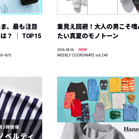
いま、最も注目
重見え回避！大人の男こそ嗜
？ ｜ TOP15
たい真夏のモノトーン
NEW
2026.08.06
30~8/5
WEEKLY COORDINATE vol.240