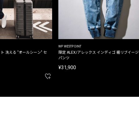
WP WESTPOINT
ト 洗える "オールシーン" セ
限定 ALEX/アレックス インディゴ 裾リブイー
パンツ
¥31,900