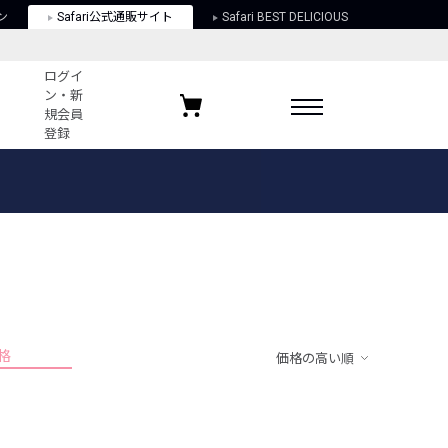
ン
Safari公式通販サイト
Safari BEST DELICIOUS
ログイ
ン・新
規会員
登録
ログイン・新規会員登録
お気に入りアイテム
ガイド
お気に入りブランド
お気に入り記事
最近チェックしたアイテム
格
価格の高い順
ポリシー
関する法律