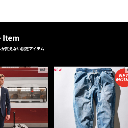
レコメンドアイテム
ピックアップアイテム
フォーカスブランド
セールおすすめアイテム
e Item
人気アイテム TOP 15
geでしか買えない限定アイテム
NEW
限定