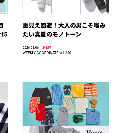
目
重見え回避！大人の男こそ嗜み
15
たい真夏のモノトーン
NEW
2026.08.06
WEEKLY COORDINATE vol.240