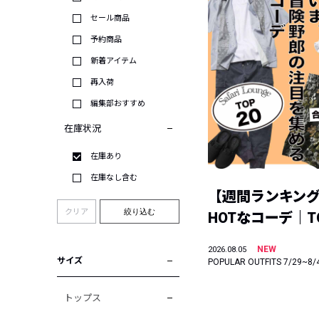
セール商品
予約商品
新着アイテム
再入荷
編集部おすすめ
在庫状況
在庫あり
在庫なし含む
【週間ランキン
クリア
絞り込む
HOTなコーデ｜TO
NEW
2026.08.05
サイズ
POPULAR OUTFITS 7/29~8/
トップス