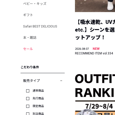
ベビー・キッズ
ギフト
【吸水速乾、UV
Safari BEST DELICIOUS
etc.】シーンを
ットアップ！
本・雑誌
セール
NEW
2026.08.07
RECOMMEND ITEM vol.334
こだわり条件
販売タイプ
通常商品
先行商品
限定商品
別注商品