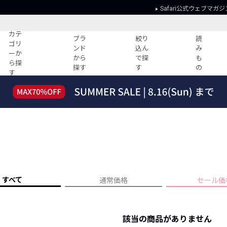
Safari公式ウェブマガジ
カテ
ブラ
絞り
読
ゴリ
ンド
込ん
み
ーか
から
で探
も
ら探
探す
す
の
す
読みもの
ガイド
ー
すべての記事
ショッピング
2026年のイチオシTシャツ！
初めての方
“WP”のイージーパンツを徹底解説&コ
Club Safari
ーデ紹介
よくある質問
HOTなコーデ TOP20
会社概要
ディネート
新ブランドご紹介！
会員利用規約
すべて
通常価格
セール価
人気記事ランキング
プライバシー
バイヤーズ レコメンド
特定商取引に
今週の別注アイテム
該当の商品がありません
ウィークリーコーデ