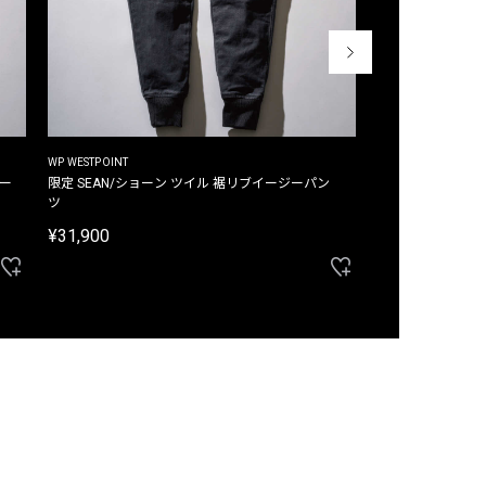
WP WESTPOINT
WP WESTPOINT
ジー
限定 SEAN/ショーン ツイル 裾リブイージーパン
限定 DAVID/デイヴィッド インデ
ツ
イージーパンツ
¥31,900
¥33,000