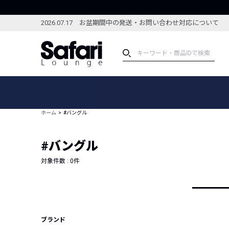
2026.07.17 お盆期間中の発送・お問い合わせ対応について
アイテム
スペシャル
カテゴリーから探す
スペシャルフィーチャ
ホーム
#バングル
ブランドから探す
特集記事
絞り込んで探す
#バングル
新着アイテム
コーディネート
編集部のおすすめアイテム
対象件数 :
0
件
編集部のおすすめコー
ランキング
雑誌・カタログ掲載アイテム
セール
ブランド