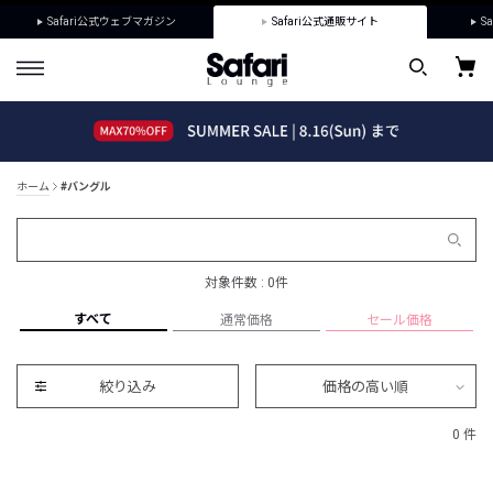
Safari公式ウェブマガジン
Safari公式通販サイト
Sa
ホーム
#バングル
対象件数 : 0件
すべて
通常価格
セール価格
絞り込み
価格の高い順
0 件