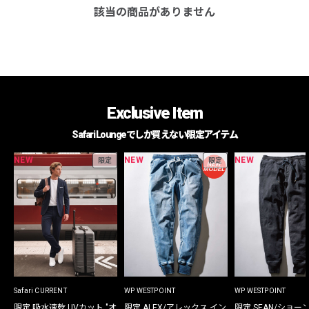
該当の商品がありません
Exclusive Item
Safari Loungeでしか買えない限定アイテム
NEW
NEW
NEW
限定
限定
Safari CURRENT
WP WESTPOINT
WP WESTPOINT
限定 吸水速乾 UVカット "オ
限定 ALEX/アレックス イン
限定 SEAN/ショー