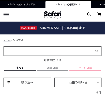
Safari公式ウェブマガジン
Safari公式通販サイト
Sa
ホーム
#バングル
対象件数 : 0件
すべて
通常価格
セール価格
絞り込み
価格の高い順
0 件