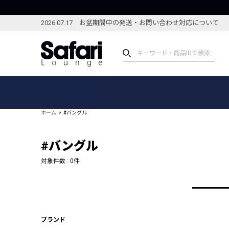
2026.07.17 お盆期間中の発送・お問い合わせ対応について
アイテム
スペシャル
カテゴリーから探す
スペシャルフィーチャ
ホーム
#バングル
ブランドから探す
特集記事
絞り込んで探す
#バングル
新着アイテム
コーディネート
編集部のおすすめアイテム
対象件数 :
0
件
編集部のおすすめコー
ランキング
雑誌・カタログ掲載アイテム
セール
ブランド