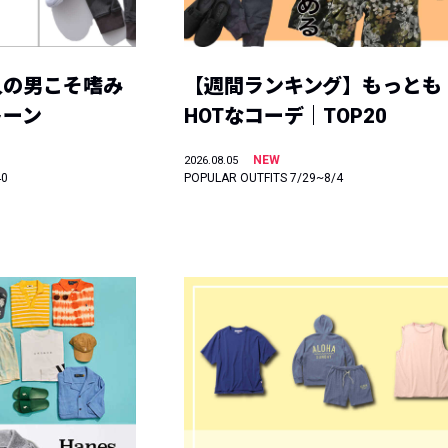
人の男こそ嗜み
【週間ランキング】もっとも
トーン
HOTなコーデ｜TOP20
NEW
2026.08.05
40
POPULAR OUTFITS 7/29~8/4