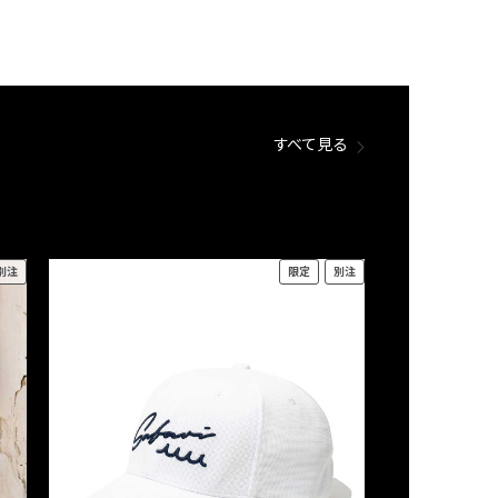
すべて見る
別注
限定
別注