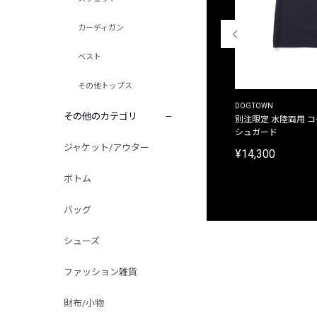
カーディガン
ベスト
その他トップス
THE DUFFER OF ST.GEORGE
DOGTOWN
その他のカテゴリ
別注限定 ピグメントダイ バックプリント サーフ
別注限定 水陸両用 
プリントTシャツ
シュガード
ジャケット/アウター
¥9,900
¥14,300
ボトム
バッグ
シューズ
ファッション雑貨
財布/小物