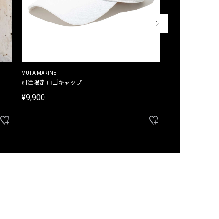
MUTA MARINE
CROSSLEY
ム
別注限定 ロゴキャップ
別注限定 ノースリ
¥9,900
¥8,580
40%OFF