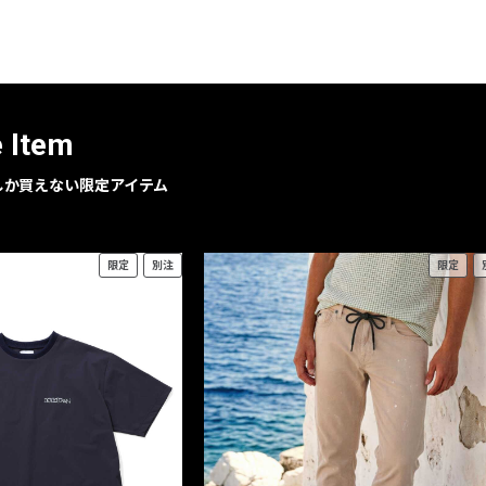
レコメンドアイテム
ピックアップアイテム
フォーカスブランド
セールおすすめアイテム
e Item
人気アイテム TOP 15
geでしか買えない限定アイテム
限定
別注
限定