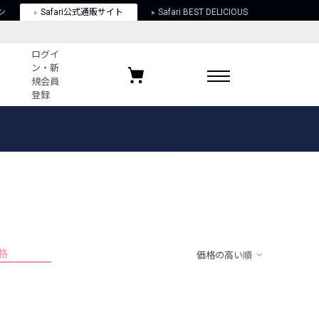
ン
Safari公式通販サイト
Safari BEST DELICIOUS
ログイ
ン・新
規会員
登録
ログイン・新規会員登録
お気に入りアイテム
ガイド
お気に入りブランド
お気に入り記事
最近チェックしたアイテム
格
価格の高い順
ポリシー
関する法律