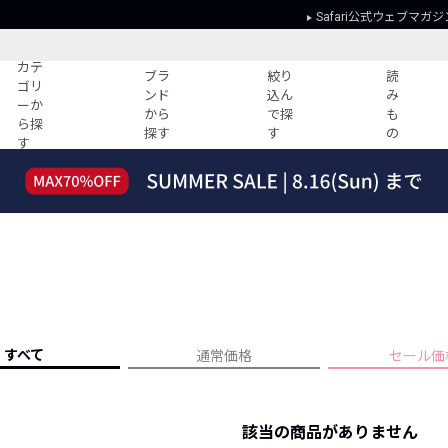
Safari公式ウェブマガジ
カテ
ブラ
絞り
読
ゴリ
ンド
込ん
み
ーか
から
で探
も
ら探
探す
す
の
す
読みもの
ガイド
ー
すべての記事
ショッピング
2026年のイチオシTシャツ！
初めての方
“WP”のイージーパンツを徹底解説&コ
Club Safari
ーデ紹介
よくある質問
HOTなコーデ TOP20
会社概要
ディネート
新ブランドご紹介！
会員利用規約
すべて
通常価格
セール価
人気記事ランキング
プライバシー
バイヤーズ レコメンド
特定商取引に
今週の別注アイテム
該当の商品がありません
ウィークリーコーデ