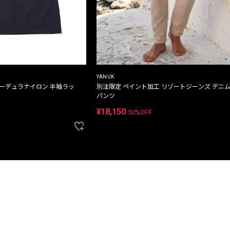
YANUK
コーデュラナイロン 半袖ラッ
別注限定 ペイント加工 リゾートジーンズ デニ
パンツ
¥18,150
50%OFF