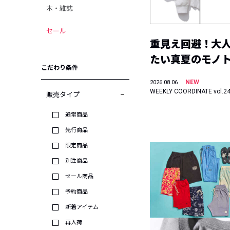
本・雑誌
セール
重見え回避！大
たい真夏のモノ
こだわり条件
NEW
2026.08.06
WEEKLY COORDINATE vol.2
販売タイプ
通常商品
先行商品
限定商品
別注商品
セール商品
予約商品
新着アイテム
再入荷