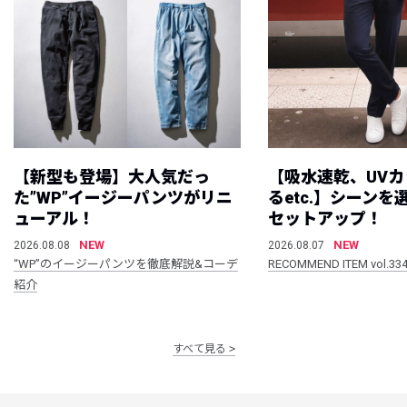
【新型も登場】大人気だっ
【吸水速乾、UV
た”WP”イージーパンツがリニ
るetc.】シーン
ューアル！
セットアップ！
NEW
NEW
2026.08.08
2026.08.07
“WP”のイージーパンツを徹底解説&コーデ
RECOMMEND ITEM vol.33
紹介
すべて見る