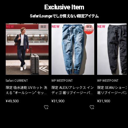
Exclusive Item
Safari Loungeでしか買えない限定アイテム
NEW
NEW
NEW
限定
限定
Safari CURRENT
WP WESTPOINT
WP WESTPOINT
限定 吸水速乾 UVカット 洗
限定 ALEX/アレックス イン
限定 SEAN/ショー
える "オールシーン" セット
ディゴ 裾リブイージーパン
裾リブイージーパン
アップ
ツ
¥49,500
¥31,900
¥31,900