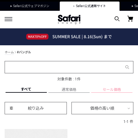
Safari公式ウェブマガジン
Safari公式通販サイト
Sa
ホーム
#バングル
対象件数 : 1件
すべて
通常価格
セール価格
絞り込み
価格の高い順
1-1 件