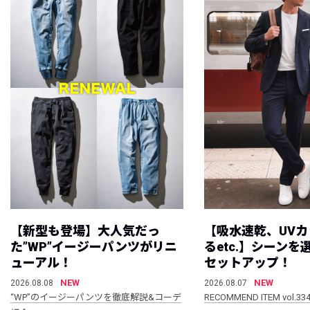
【新型も登場】大人気だっ
【吸水速乾、UV
た”WP”イージーパンツがリニ
るetc.】シーン
ューアル！
セットアップ！
NEW
NEW
2026.08.08
2026.08.07
“WP”のイージーパンツを徹底解説&コーデ
RECOMMEND ITEM vol.33