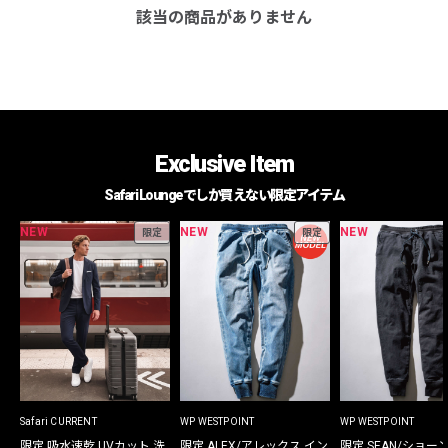
該当の商品がありません
Exclusive Item
Safari Loungeでしか買えない限定アイテム
NEW
NEW
NEW
限定
限定
Safari CURRENT
WP WESTPOINT
WP WESTPOINT
限定 吸水速乾 UVカット 洗
限定 ALEX/アレックス イン
限定 SEAN/ショー