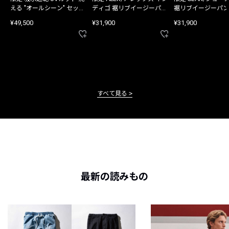
える "オールシーン" セット
ディゴ 裾リブイージーパン
裾リブイージーパン
アップ
ツ
¥49,500
¥31,900
¥31,900
すべて見る
最新の読みもの