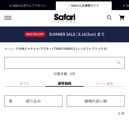
Safari公式ウェブマガジン
Safari公式通販サイト
Sa
ホーム
その他ジャケット/アウター | THING FABRICS (シングファブリックス)
対象件数 : 0件
通常価格
すべて
セール価格
絞り込み
価格の安い順
0 件