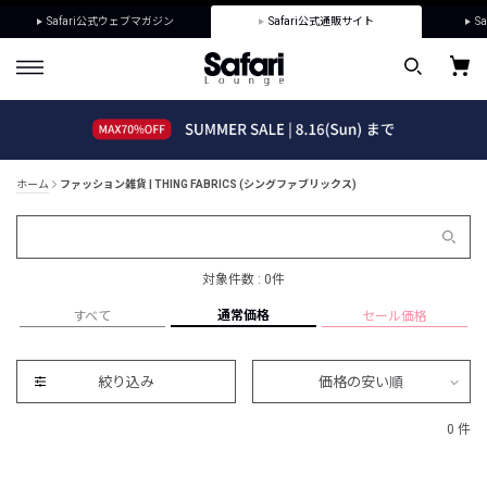
Safari公式ウェブマガジン
Safari公式通販サイト
Sa
ホーム
ファッション雑貨 | THING FABRICS (シングファブリックス)
対象件数 : 0件
通常価格
すべて
セール価格
絞り込み
価格の安い順
0 件