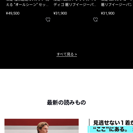
える "オールシーン" セット
ディゴ 裾リブイージーパン
裾リブイージーパン
アップ
ツ
¥49,500
¥31,900
¥31,900
すべて見る
最新の読みもの