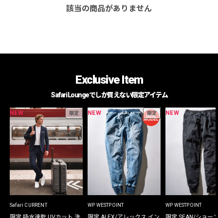
該当の商品がありません
Exclusive Item
Safari Loungeでしか買えない限定アイテム
NEW
NEW
NEW
限定
限定
Safari CURRENT
WP WESTPOINT
WP WESTPOINT
限定 吸水速乾 UVカット 洗
限定 ALEX/アレックス イン
限定 SEAN/ショー