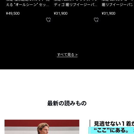
える "オールシーン" セット
ディゴ 裾リブイージーパン
裾リブイージーパン
アップ
ツ
¥49,500
¥31,900
¥31,900
すべて見る
最新の読みもの