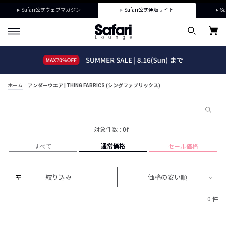
Safari公式ウェブマガジン
Safari公式通販サイト
Sa
ホーム
アンダーウエア | THING FABRICS (シングファブリックス)
対象件数 : 0件
通常価格
すべて
セール価格
絞り込み
価格の安い順
0 件