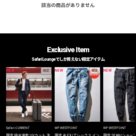
該当の商品がありません
Exclusive Item
Safari Loungeでしか買えない限定アイテム
NEW
NEW
NEW
限定
限定
Safari CURRENT
WP WESTPOINT
WP WESTPOINT
限定 吸水速乾 UVカット 洗
限定 ALEX/アレックス イン
限定 SEAN/ショー