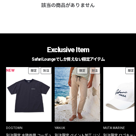
該当の商品がありません
Exclusive Item
Safari Loungeでしか買えない限定アイテム
NEW
限定
別注
限定
別注
限定
DOGTOWN
YANUK
MUTA MARINE
別注限定 水陸両用 コーデュ
別注限定 ペイント加工 リゾ
別注限定 ロゴキャ