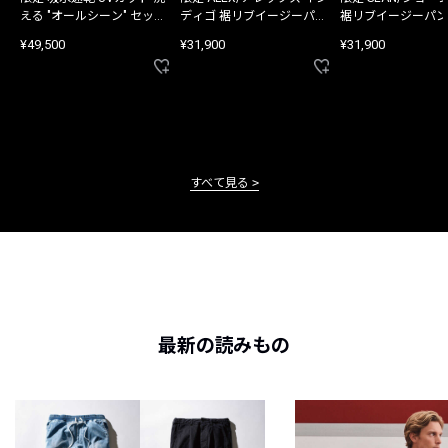
える "オールシーン" セット
ディゴ 裾リブイージーパン
裾リブイージーパン
アップ
ツ
¥49,500
¥31,900
¥31,900
すべて見る
最新の読みもの