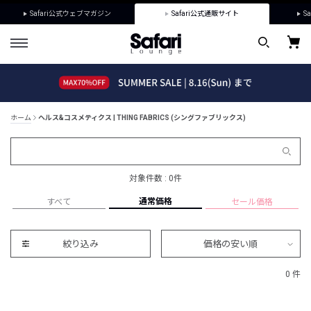
Safari公式ウェブマガジン
Safari公式通販サイト
Sa
ホーム
ヘルス&コスメティクス | THING FABRICS (シングファブリックス)
対象件数 : 0件
通常価格
すべて
セール価格
絞り込み
価格の安い順
0 件