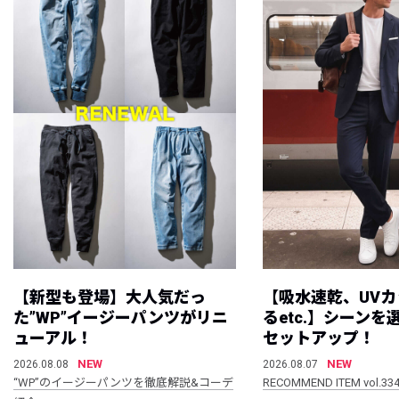
【新型も登場】大人気だっ
【吸水速乾、UV
た”WP”イージーパンツがリニ
るetc.】シーン
ューアル！
セットアップ！
NEW
NEW
2026.08.08
2026.08.07
“WP”のイージーパンツを徹底解説&コーデ
RECOMMEND ITEM vol.33