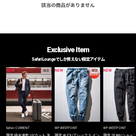
該当の商品がありません
Exclusive Item
Safari Loungeでしか買えない限定アイテム
NEW
NEW
NEW
限定
限定
Safari CURRENT
WP WESTPOINT
WP WESTPOINT
限定 吸水速乾 UVカット 洗
限定 ALEX/アレックス イン
限定 SEAN/ショー