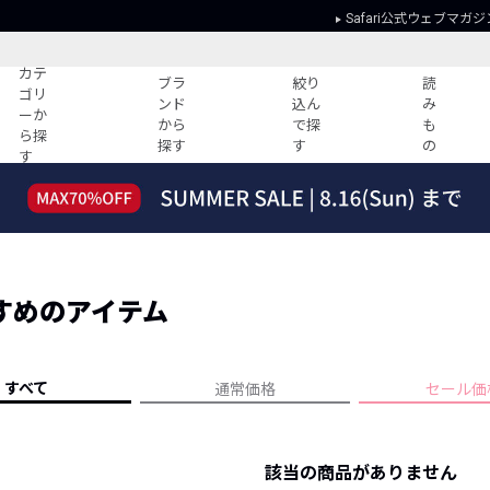
Safari公式ウェブマガジ
カテ
ブラ
絞り
読
ゴリ
ンド
込ん
み
ーか
から
で探
も
ら探
探す
す
の
す
読みもの
ガイド
ー
すべての記事
ショッピング
2026年のイチオシTシャツ！
初めての方
“WP”のイージーパンツを徹底解説&コ
Club Safari
ーデ紹介
すめのアイテム
よくある質問
HOTなコーデ TOP20
会社概要
ディネート
新ブランドご紹介！
会員利用規約
すべて
通常価格
セール価
人気記事ランキング
プライバシー
バイヤーズ レコメンド
特定商取引に
今週の別注アイテム
該当の商品がありません
ウィークリーコーデ