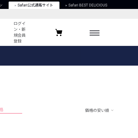
ン
Safari公式通販サイト
Safari BEST DELICIOUS
ログイ
ン・新
規会員
登録
ログイン・新規会員登録
お気に入りアイテム
ガイド
お気に入りブランド
お気に入り記事
最近チェックしたアイテム
格
価格の安い順
ポリシー
関する法律