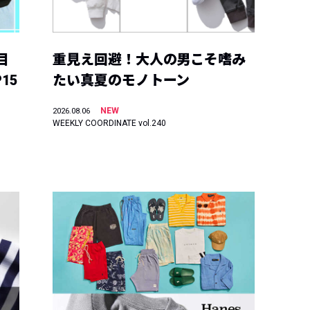
目
重見え回避！大人の男こそ嗜み
15
たい真夏のモノトーン
NEW
2026.08.06
WEEKLY COORDINATE vol.240