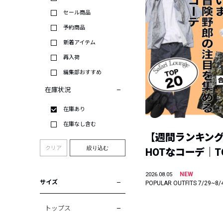
セール商品
予約商品
新着アイテム
再入荷
編集部おすすめ
在庫状況
在庫あり
在庫なし含む
【週間ランキン
クリア
絞り込む
HOTなコーデ｜TO
NEW
2026.08.05
サイズ
POPULAR OUTFITS 7/29~8/
トップス