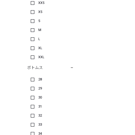
XXS
XS
S
M
L
XL
XXL
ボトムス
28
29
30
31
32
33
34