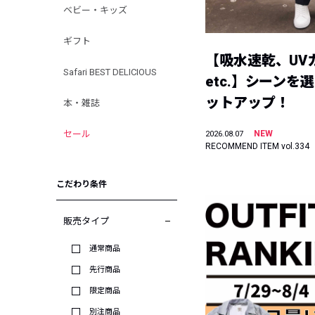
ベビー・キッズ
ギフト
【吸水速乾、UV
Safari BEST DELICIOUS
etc.】シーンを
ットアップ！
本・雑誌
セール
NEW
2026.08.07
RECOMMEND ITEM vol.334
こだわり条件
販売タイプ
通常商品
先行商品
限定商品
別注商品