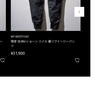
WP WESTPOINT
WP WESTPOINT
ジー
限定 SEAN/ショーン ツイル 裾リブイージーパン
限定 DAVID/デイヴィッド インデ
ツ
イージーパンツ
¥31,900
¥33,000