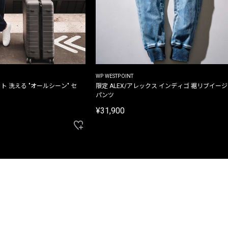
WP WESTPOINT
ト 洗える "オールシーン" セ
限定 ALEX/アレックス インディゴ 裾リブイー
パンツ
¥31,900