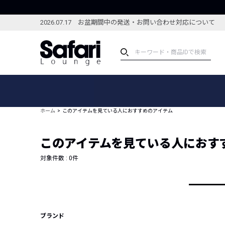
2026.07.17 お盆期間中の発送・お問い合わせ対応について
アイテム
スペシャル
カテゴリーから探す
スペシャルフィーチャ
ホーム
このアイテムを見ている人におすすめのアイテム
ブランドから探す
特集記事
絞り込んで探す
このアイテムを見ている人におす
新着アイテム
コーディネート
編集部のおすすめアイテム
対象件数 :
0
件
編集部のおすすめコー
ランキング
雑誌・カタログ掲載アイテム
セール
ブランド