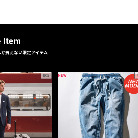
レコメンドアイテム
ピックアップアイテム
フォーカスブランド
セールおすすめアイテム
e Item
人気アイテム TOP 15
geでしか買えない限定アイテム
NEW
限定