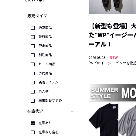
こだわり条件
販売タイプ
【新型も登場】
通常商品
た”WP”イージ
先行商品
ーアル！
限定商品
別注商品
NEW
2026.08.08
“WP”のイージーパンツを徹
セール商品
予約商品
新着アイテム
再入荷
編集部おすすめ
在庫状況
在庫あり
在庫なし含む