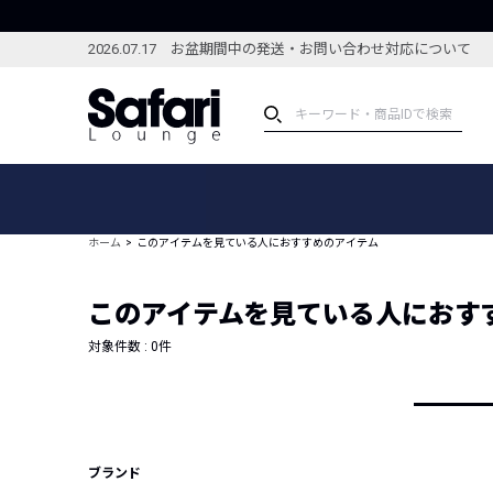
2026.07.17 お盆期間中の発送・お問い合わせ対応について
アイテム
スペシャル
カテゴリーから探す
スペシャルフィーチャ
ホーム
このアイテムを見ている人におすすめのアイテム
ブランドから探す
特集記事
絞り込んで探す
このアイテムを見ている人におす
新着アイテム
コーディネート
編集部のおすすめアイテム
対象件数 :
0
件
編集部のおすすめコー
ランキング
雑誌・カタログ掲載アイテム
セール
ブランド