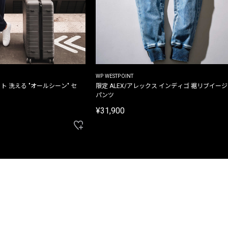
WP WESTPOINT
ト 洗える "オールシーン" セ
限定 ALEX/アレックス インディゴ 裾リブイー
パンツ
¥31,900