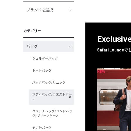
ブランドを選択
カテゴリー
Exclusiv
バッグ
Safari Loun
ショルダーバッグ
トートバッグ
NEW
NEW
限定
別注
バックパック/リュック
ボディバッグ/ウエストポー
チ
クラッチバッグ/ハンドバッ
グ/ブリーフケース
その他バッグ