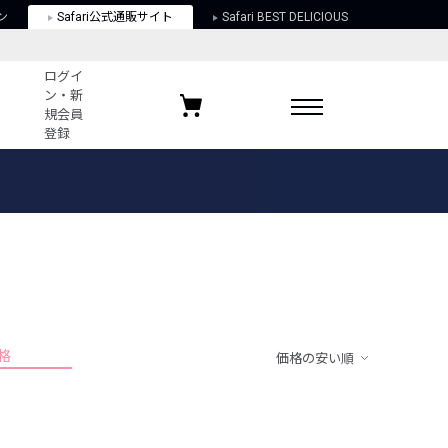
ン
Safari公式通販サイト
Safari BEST DELICIOUS
ログイ
ン・新
規会員
登録
ログイン・新規会員登録
お気に入りアイテム
ガイド
お気に入りブランド
お気に入り記事
最近チェックしたアイテム
格
価格の安い順
ポリシー
関する法律