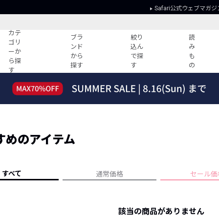
Safari公式ウェブマガジ
カテ
ブラ
絞り
読
ゴリ
ンド
込ん
み
ーか
から
で探
も
ら探
探す
す
の
す
読みもの
ガイド
ー
すべての記事
ショッピング
2026年のイチオシTシャツ！
初めての方
“WP”のイージーパンツを徹底解説&コ
Club Safari
ーデ紹介
すめのアイテム
よくある質問
HOTなコーデ TOP20
会社概要
ディネート
新ブランドご紹介！
会員利用規約
すべて
通常価格
セール価
人気記事ランキング
プライバシー
バイヤーズ レコメンド
特定商取引に
今週の別注アイテム
該当の商品がありません
ウィークリーコーデ