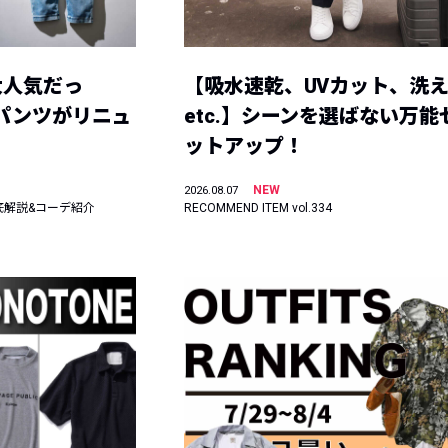
大人気だっ
【吸水速乾、UVカット、洗
ーパンツがリニュ
etc.】シーンを選ばない万能
ットアップ！
NEW
2026.08.07
底解説&コーデ紹介
RECOMMEND ITEM vol.334