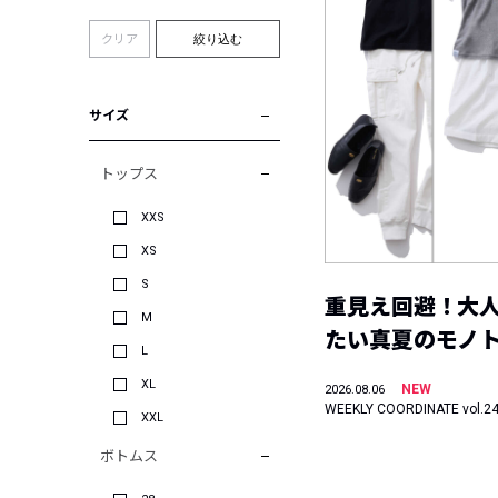
クリア
絞り込む
サイズ
トップス
XXS
XS
S
重見え回避！大
M
たい真夏のモノ
L
XL
NEW
2026.08.06
WEEKLY COORDINATE vol.2
XXL
ボトムス