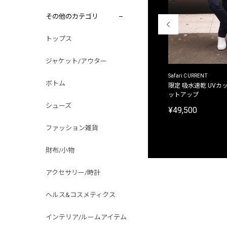
その他のカテゴリ
トップス
ジャケット/アウター
ACANTHUS
Safari CURRENT
ボトム
別注限定 フード付き チェックシャツジャケット
限定 吸水速乾 UVカッ
ットアップ
¥31,900
シューズ
¥49,500
ファッション雑貨
財布/小物
アクセサリー/時計
ヘルス&コスメティクス
インテリア/ルームアイテム