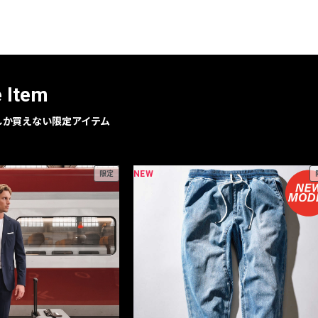
レコメンドアイテム
ピックアップアイテム
フォーカスブランド
セールおすすめアイテム
e Item
人気アイテム TOP 15
geでしか買えない限定アイテム
NEW
限定