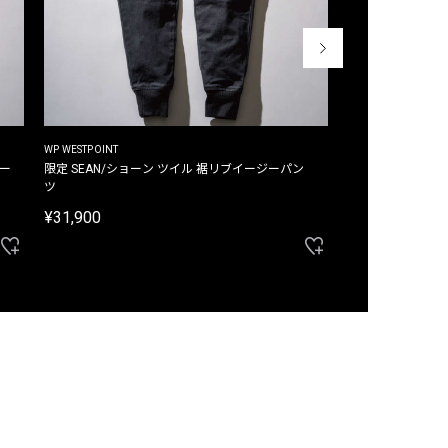
WP WESTPOINT
WP WESTPOINT
ジー
限定 SEAN/ショーン ツイル 裾リブイージーパン
限定 DAVID/デイヴィッド インデ
ツ
イージーパンツ
¥31,900
¥33,000