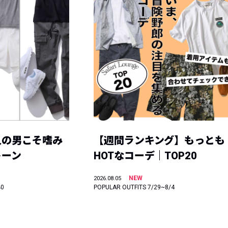
人の男こそ嗜み
【週間ランキング】もっとも
トーン
HOTなコーデ｜TOP20
NEW
2026.08.05
40
POPULAR OUTFITS 7/29~8/4