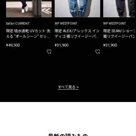
Safari CURRENT
WP WESTPOINT
WP WESTPOINT
限定 吸水速乾 UVカット 洗
限定 ALEX/アレックス イン
限定 SEAN/ショー
える "オールシーン" セット
ディゴ 裾リブイージーパン
裾リブイージーパン
アップ
ツ
¥49,500
¥31,900
¥31,900
すべて見る