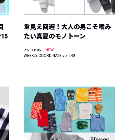
目
重見え回避！大人の男こそ嗜み
15
たい真夏のモノトーン
NEW
2026.08.06
WEEKLY COORDINATE vol.240