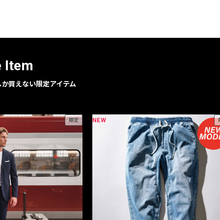
レコメンドアイテム
ピックアップアイテム
フォーカスブランド
セールおすすめアイテム
e Item
人気アイテム TOP 15
geでしか買えない限定アイテム
NEW
限定