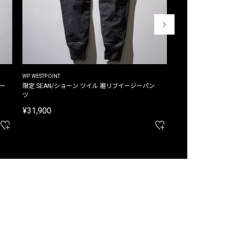
WP WESTPOINT
WP WESTPOINT
ジー
限定 SEAN/ショーン ツイル 裾リブイージーパン
限定 DAVID/デイヴィッド インデ
ツ
イージーパンツ
¥31,900
¥33,000