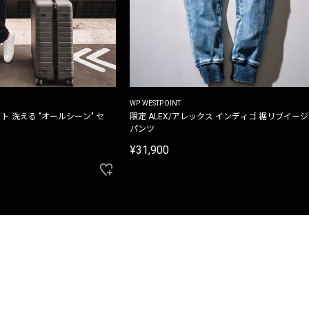
WP WESTPOINT
ト 洗える "オールシーン" セ
限定 ALEX/アレックス インディゴ 裾リブイー
パンツ
¥31,900