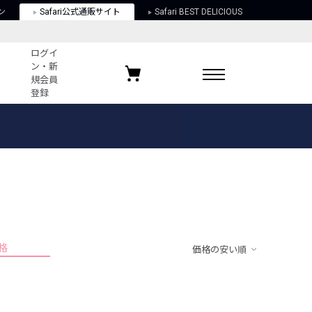
ン
Safari公式通販サイト
Safari BEST DELICIOUS
ログイ
ン・新
規会員
登録
ログイン・新規会員登録
お気に入りアイテム
ガイド
お気に入りブランド
お気に入り記事
最近チェックしたアイテム
格
価格の安い順
ポリシー
関する法律