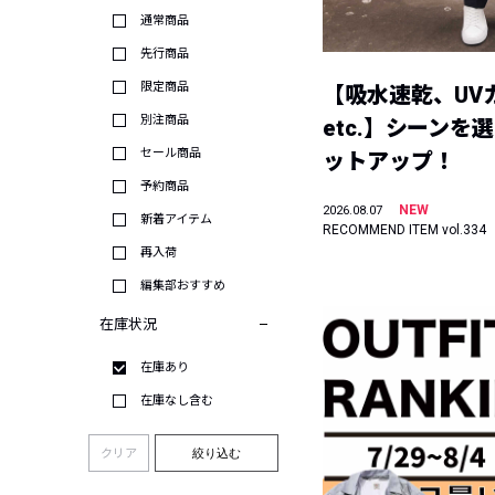
通常商品
先行商品
限定商品
【吸水速乾、UV
別注商品
etc.】シーンを
セール商品
ットアップ！
予約商品
NEW
2026.08.07
新着アイテム
RECOMMEND ITEM vol.334
再入荷
編集部おすすめ
在庫状況
在庫あり
在庫なし含む
クリア
絞り込む