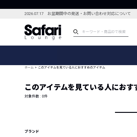
2026.07.17 お盆期間中の発送・お問い合わせ対応について
アイテム
スペシャル
カテゴリーから探す
スペシャルフィーチャ
ホーム
このアイテムを見ている人におすすめのアイテム
ブランドから探す
特集記事
絞り込んで探す
このアイテムを見ている人におす
新着アイテム
コーディネート
編集部のおすすめアイテム
対象件数 :
0
件
編集部のおすすめコー
ランキング
雑誌・カタログ掲載アイテム
セール
ブランド