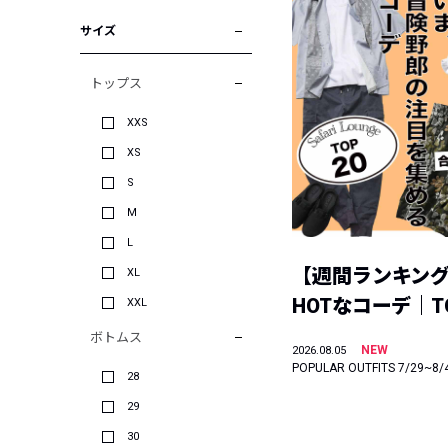
サイズ
トップス
XXS
XS
S
M
L
【週間ランキン
XL
HOTなコーデ｜TO
XXL
ボトムス
NEW
2026.08.05
POPULAR OUTFITS 7/29~8/
28
29
30