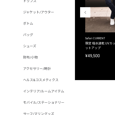
トップス
ジャケット/アウター
ボトム
バッグ
ACANTHUS
Safari CURRENT
別注限定 フード付き チェックシャツジャケット
限定 吸水速乾 UVカッ
シューズ
ットアップ
¥31,900
¥49,500
財布/小物
アクセサリー/時計
ヘルス&コスメティクス
インテリア/ルームアイテム
モバイル/ステーショナリー
サーフ/マリングッズ