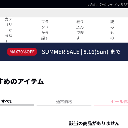
Safari公式ウェブマガジ
カテ
ブラ
絞り
読
ゴリ
ンド
込ん
み
ーか
から
で探
も
ら探
探す
す
の
す
読みもの
ガイド
ー
すべての記事
ショッピング
2026年のイチオシTシャツ！
初めての方
“WP”のイージーパンツを徹底解説&コ
Club Safari
ーデ紹介
すめのアイテム
よくある質問
HOTなコーデ TOP20
会社概要
ディネート
新ブランドご紹介！
会員利用規約
すべて
通常価格
セール価
人気記事ランキング
プライバシー
バイヤーズ レコメンド
特定商取引に
今週の別注アイテム
該当の商品がありません
ウィークリーコーデ