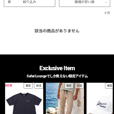
絞り込み
価格の安い順
0 件
該当の商品がありません
Exclusive Item
Safari Loungeでしか買えない限定アイテム
NEW
限定
別注
限定
別注
限定