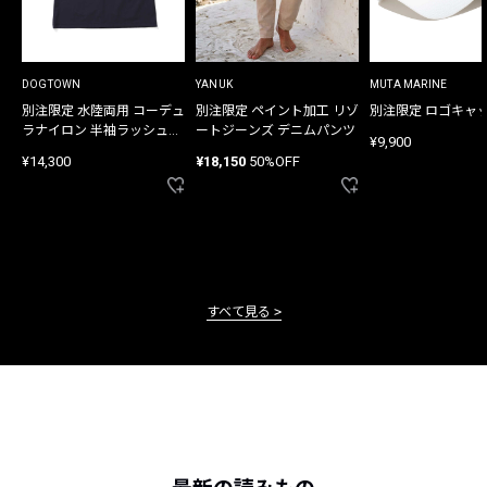
DOGTOWN
YANUK
MUTA MARINE
別注限定 水陸両用 コーデュ
別注限定 ペイント加工 リゾ
別注限定 ロゴキャ
ラナイロン 半袖ラッシュガ
ートジーンズ デニムパンツ
¥9,900
ード
¥14,300
¥18,150
50%OFF
すべて見る