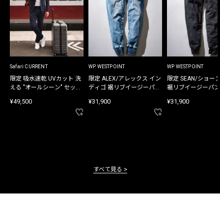
Safari CURRENT
WP WESTPOINT
WP WESTPOINT
限定 吸水速乾 UVカット 洗
限定 ALEX/アレックス イン
限定 SEAN/ショー
える "オールシーン" セット
ディゴ 裾リブイージーパン
裾リブイージーパン
アップ
ツ
¥49,500
¥31,900
¥31,900
すべて見る