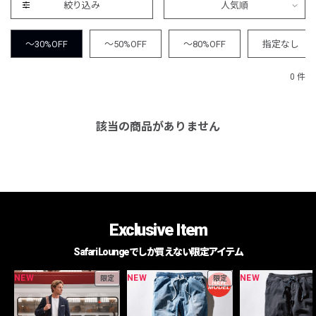
絞り込み
人気順
～30%OFF
～50%OFF
～80%OFF
指定なし
0 件
該当の商品がありません
Exclusive Item
Safari Loungeでしか買えない限定アイテム
NEW
NEW
NEW
限定
限定