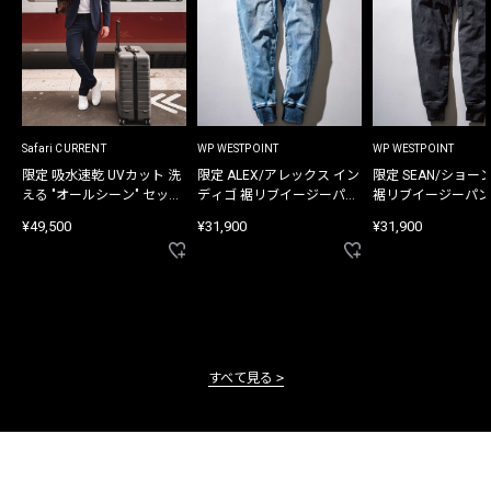
Safari CURRENT
WP WESTPOINT
WP WESTPOINT
限定 吸水速乾 UVカット 洗
限定 ALEX/アレックス イン
限定 SEAN/ショー
える "オールシーン" セット
ディゴ 裾リブイージーパン
裾リブイージーパン
アップ
ツ
¥49,500
¥31,900
¥31,900
すべて見る