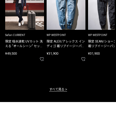
Safari CURRENT
WP WESTPOINT
WP WESTPOINT
限定 吸水速乾 UVカット 洗
限定 ALEX/アレックス イン
限定 SEAN/ショー
える "オールシーン" セット
ディゴ 裾リブイージーパン
裾リブイージーパン
アップ
ツ
¥49,500
¥31,900
¥31,900
すべて見る