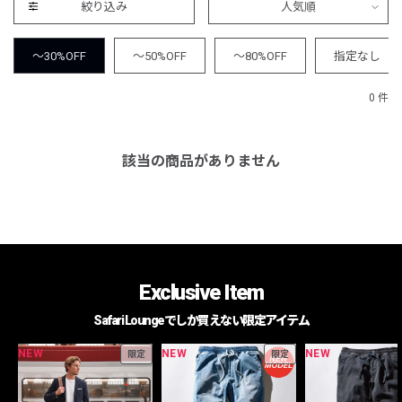
絞り込み
人気順
～30%OFF
～50%OFF
～80%OFF
指定なし
0 件
該当の商品がありません
Exclusive Item
Safari Loungeでしか買えない限定アイテム
NEW
NEW
NEW
限定
限定