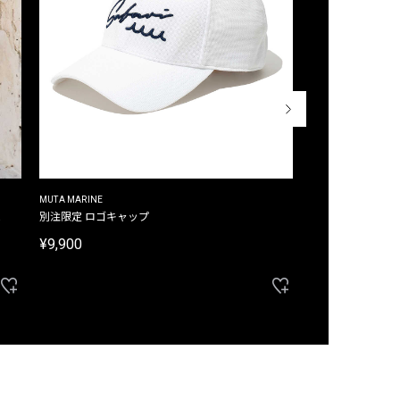
MUTA MARINE
CROSSLEY
ム
別注限定 ロゴキャップ
別注限定 ノースリ
¥9,900
¥8,580
40%OFF