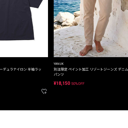
YANUK
コーデュラナイロン 半袖ラッ
別注限定 ペイント加工 リゾートジーンズ デニ
パンツ
¥18,150
50%OFF