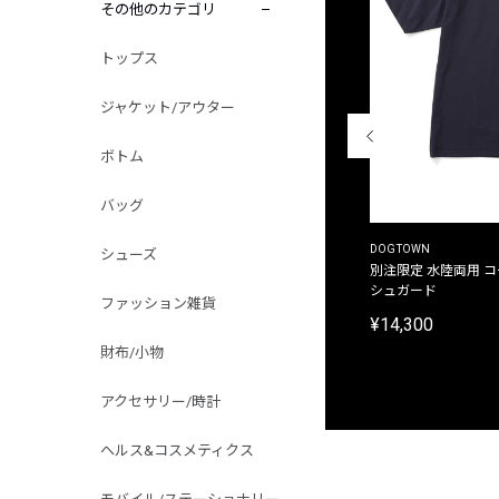
その他のカテゴリ
トップス
ジャケット/アウター
ボトム
バッグ
THE DUFFER OF ST.GEORGE
DOGTOWN
シューズ
別注限定 ピグメントダイ バックプリント サーフ
別注限定 水陸両用 
プリントTシャツ
シュガード
ファッション雑貨
¥9,900
¥14,300
財布/小物
アクセサリー/時計
ヘルス&コスメティクス