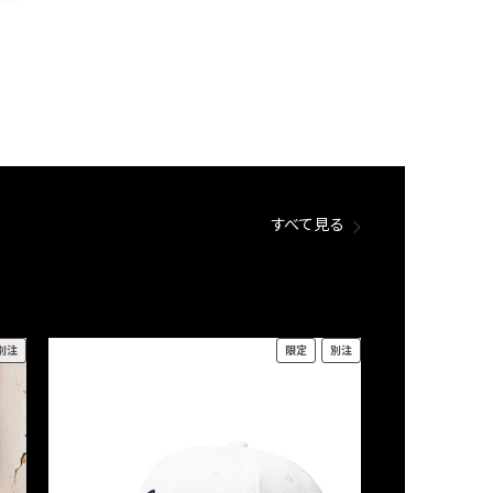
すべて見る
別注
限定
別注