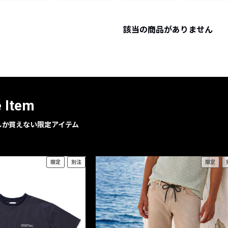
レコメンドアイテム
ピックアップアイテム
該当の商品がありません
フォーカスブランド
セールおすすめアイテム
人気アイテム TOP 15
e Item
geでしか買えない限定アイテム
限定
別注
限定