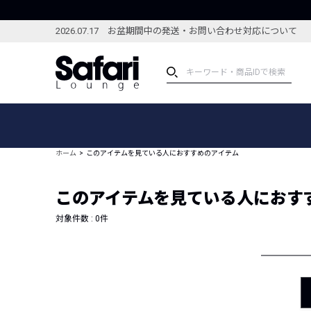
2026.07.17 お盆期間中の発送・お問い合わせ対応について
アイテム
スペシャル
カテゴリーから探す
スペシャルフィーチャ
ホーム
このアイテムを見ている人におすすめのアイテム
ブランドから探す
特集記事
絞り込んで探す
このアイテムを見ている人におす
新着アイテム
コーディネート
編集部のおすすめアイテム
対象件数 :
0
件
編集部のおすすめコー
ランキング
雑誌・カタログ掲載アイテム
セール