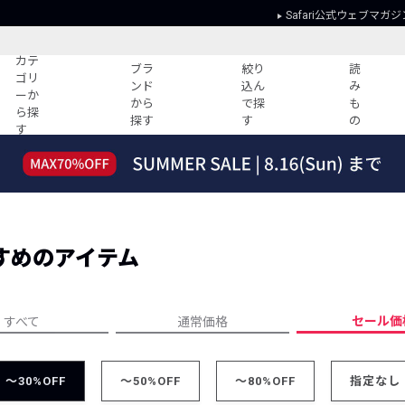
Safari公式ウェブマガジ
カテ
ブラ
絞り
読
ゴリ
ンド
込ん
み
ーか
から
で探
も
ら探
探す
す
の
す
読みもの
ガイド
ー
すべての記事
ショッピング
2026年のイチオシTシャツ！
初めての方
“WP”のイージーパンツを徹底解説&コ
Club Safari
ーデ紹介
すめのアイテム
よくある質問
HOTなコーデ TOP20
会社概要
ディネート
新ブランドご紹介！
会員利用規約
セール価
すべて
通常価格
人気記事ランキング
プライバシー
バイヤーズ レコメンド
特定商取引に
今週の別注アイテム
～30%OFF
～50%OFF
～80%OFF
指定なし
ウィークリーコーデ