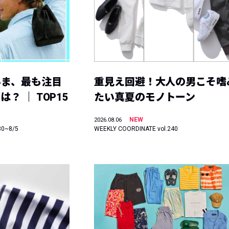
いま、最も注目
重見え回避！大人の男こそ嗜
？ ｜ TOP15
たい真夏のモノトーン
NEW
2026.08.06
30~8/5
WEEKLY COORDINATE vol.240