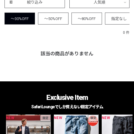
絞り込み
人気順
～30%OFF
～50%OFF
～80%OFF
指定なし
0 件
該当の商品がありません
Exclusive Item
Safari Loungeでしか買えない限定アイテム
NEW
NEW
NEW
限定
限定