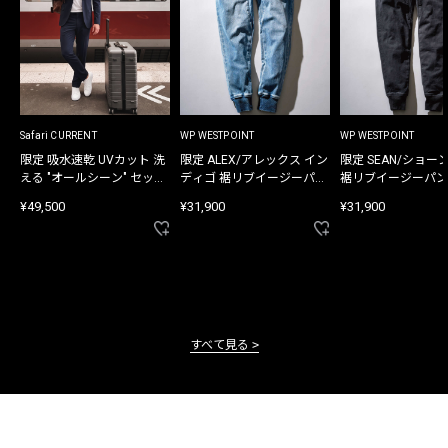
Safari CURRENT
WP WESTPOINT
WP WESTPOINT
限定 吸水速乾 UVカット 洗
限定 ALEX/アレックス イン
限定 SEAN/ショー
える "オールシーン" セット
ディゴ 裾リブイージーパン
裾リブイージーパン
アップ
ツ
¥49,500
¥31,900
¥31,900
すべて見る