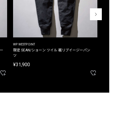
WP WESTPOINT
WP WESTPOINT
ジー
限定 SEAN/ショーン ツイル 裾リブイージーパン
限定 DAVID/デイヴィッド インデ
ツ
イージーパンツ
¥31,900
¥33,000