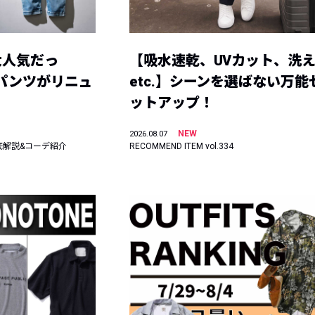
大人気だっ
【吸水速乾、UVカット、洗
ーパンツがリニュ
etc.】シーンを選ばない万能
ットアップ！
NEW
2026.08.07
底解説&コーデ紹介
RECOMMEND ITEM vol.334