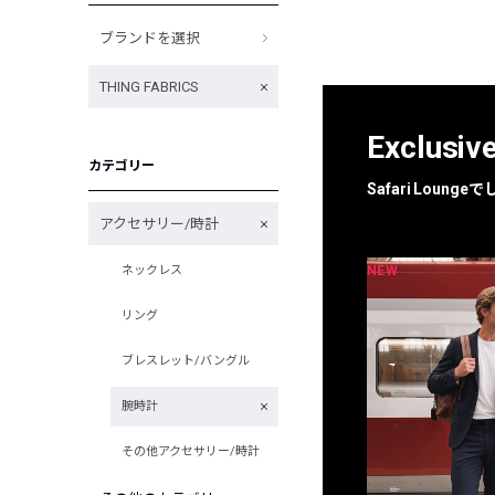
ブランドを選択
THING FABRICS
Exclusiv
カテゴリー
Safari Loun
アクセサリー/時計
NEW
NEW
ネックレス
限定
別注
リング
ブレスレット/バングル
腕時計
その他アクセサリー/時計