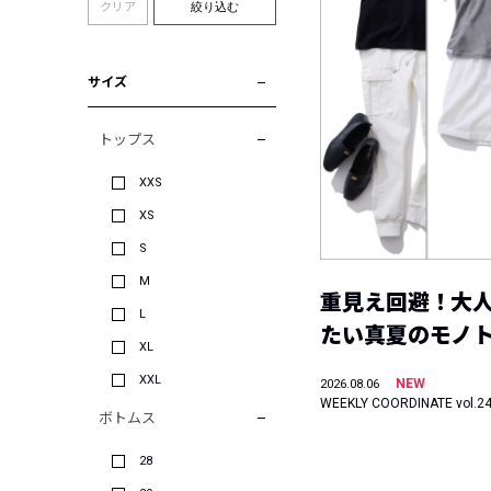
クリア
絞り込む
サイズ
トップス
XXS
XS
S
M
重見え回避！大
L
たい真夏のモノ
XL
XXL
NEW
2026.08.06
WEEKLY COORDINATE vol.2
ボトムス
28