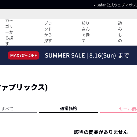
Safari公式ウェブマガジ
カテ
ブラ
絞り
読
ゴリ
ンド
込ん
み
ーか
から
で探
も
ら探
探す
す
の
す
読みもの
ガイド
ー
すべての記事
ショッピング
2026年のイチオシTシャツ！
初めての方
“WP”のイージーパンツを徹底解説&コ
Club Safari
ーデ紹介
ングファブリックス)
よくある質問
HOTなコーデ TOP20
会社概要
ディネート
新ブランドご紹介！
会員利用規約
通常価格
すべて
セール価
人気記事ランキング
プライバシー
バイヤーズ レコメンド
特定商取引に
今週の別注アイテム
該当の商品がありません
ウィークリーコーデ