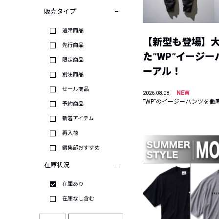
販売タイプ
通常商品
【新型も登場】
先行商品
た”WP”イージ
限定商品
ーアル！
別注商品
セール商品
NEW
2026.08.08
“WP”のイージーパンツを徹
予約商品
新着アイテム
再入荷
編集部おすすめ
在庫状況
在庫あり
在庫なし含む