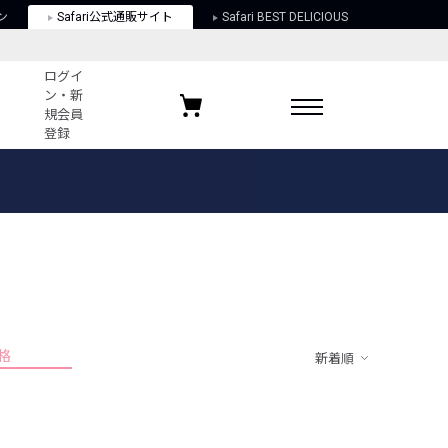
ン
Safari公式通販サイト
Safari BEST DELICIOUS
ログイ
ン・新
規会員
登録
ログイン・新規会員登録
お気に入りアイテム
ガイド
お気に入りブランド
お気に入り記事
最近チェックしたアイテム
格
新着順
ポリシー
関する法律