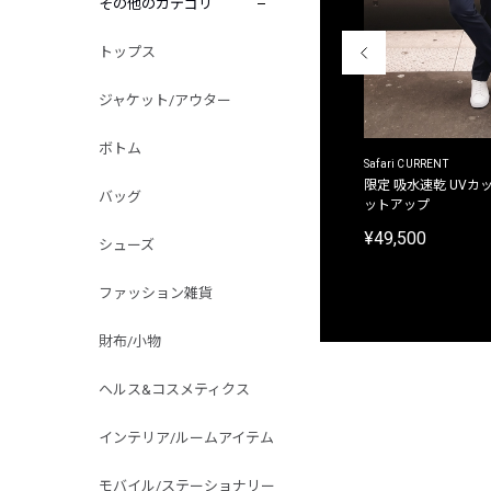
その他のカテゴリ
トップス
ジャケット/アウター
ボトム
ACANTHUS
Safari CURRENT
別注限定 フード付き チェックシャツジャケット
限定 吸水速乾 UVカッ
バッグ
ットアップ
¥31,900
¥49,500
シューズ
ファッション雑貨
財布/小物
ヘルス&コスメティクス
インテリア/ルームアイテム
モバイル/ステーショナリー