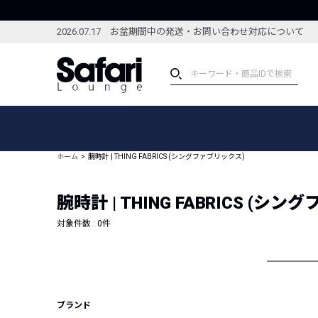
2026.07.17 お盆期間中の発送・お問い合わせ対応について
アイテム
スペシャル
カテゴリーから探す
スペシャルフィーチャ
ホーム
腕時計 | THING FABRICS (シングファブリックス)
ブランドから探す
特集記事
絞り込んで探す
腕時計 | THING FABRICS (シ
新着アイテム
コーディネート
編集部のおすすめアイテム
対象件数 :
0
件
編集部のおすすめコー
ランキング
雑誌・カタログ掲載アイテム
セール
ブランド