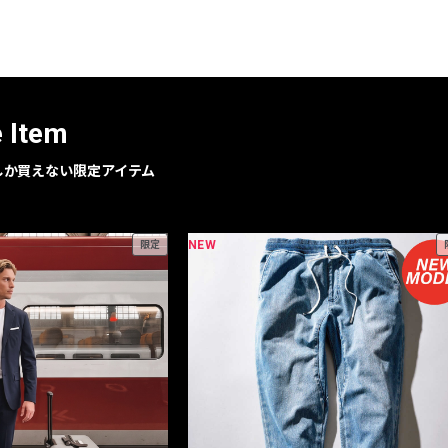
レコメンドアイテム
ピックアップアイテム
フォーカスブランド
セールおすすめアイテム
e Item
人気アイテム TOP 15
geでしか買えない限定アイテム
NEW
限定