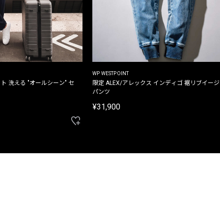
WP WESTPOINT
ト 洗える "オールシーン" セ
限定 ALEX/アレックス インディゴ 裾リブイー
パンツ
¥31,900