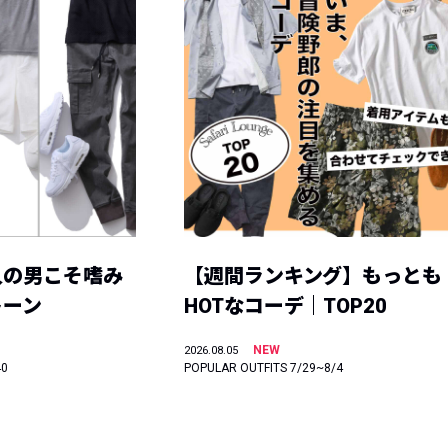
人の男こそ嗜み
【週間ランキング】もっとも
トーン
HOTなコーデ｜TOP20
NEW
2026.08.05
40
POPULAR OUTFITS 7/29~8/4