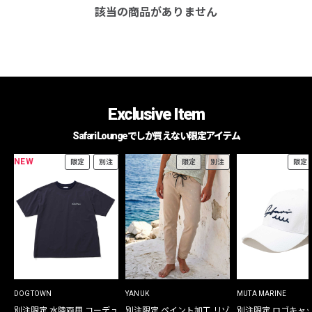
該当の商品がありません
Exclusive Item
Safari Loungeでしか買えない限定アイテム
NEW
限定
別注
限定
別注
限定
DOGTOWN
YANUK
MUTA MARINE
別注限定 水陸両用 コーデュ
別注限定 ペイント加工 リゾ
別注限定 ロゴキャ