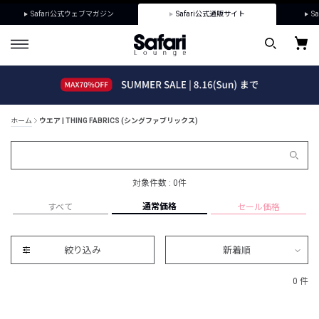
Safari公式ウェブマガジン
Safari公式通販サイト
Sa
ホーム
ウエア | THING FABRICS (シングファブリックス)
対象件数 : 0件
通常価格
すべて
セール価格
絞り込み
新着順
0 件