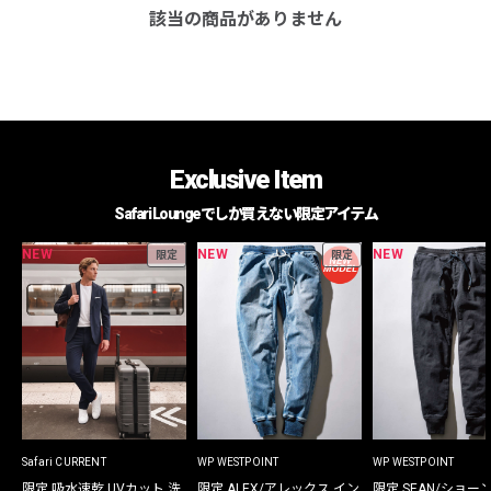
該当の商品がありません
Exclusive Item
Safari Loungeでしか買えない限定アイテム
NEW
NEW
NEW
限定
限定
Safari CURRENT
WP WESTPOINT
WP WESTPOINT
限定 吸水速乾 UVカット 洗
限定 ALEX/アレックス イン
限定 SEAN/ショー