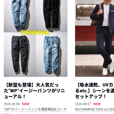
【新型も登場】大人気だっ
【吸水速乾、UV
た”WP”イージーパンツがリニ
るetc.】シーン
ューアル！
セットアップ！
NEW
NEW
2026.08.08
2026.08.07
“WP”のイージーパンツを徹底解説&コーデ
RECOMMEND ITEM vol.33