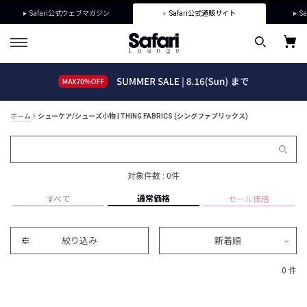
Safari公式ウェブマガジン
Safari公式通販サイト
Sa
ホーム
シューケア/シューズ小物 | THING FABRICS (シングファブリックス)
対象件数 : 0件
通常価格
すべて
セール価格
絞り込み
新着順
0 件