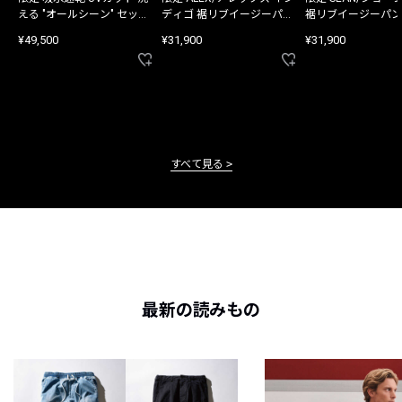
える "オールシーン" セット
ディゴ 裾リブイージーパン
裾リブイージーパン
アップ
ツ
¥49,500
¥31,900
¥31,900
すべて見る
最新の読みもの