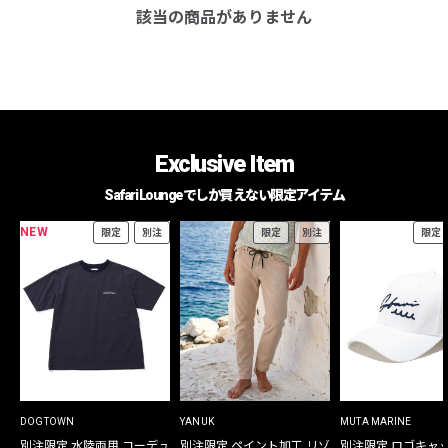
該当の商品がありません
Exclusive Item
Safari Loungeでしか買えない限定アイテム
NEW
限定
別注
限定
別注
限定
DOGTOWN
YANUK
MUTA MARINE
別注限定 水陸両用 コーデュ
別注限定 ペイント加工 リゾ
別注限定 ロゴキャ