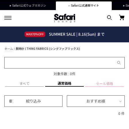
Safari公式ウェブマガジン
Safari公式通販サイト
Sa
ホーム
腕時計 | THING FABRICS (シングファブリックス)
対象件数 : 0件
通常価格
すべて
セール価格
絞り込み
おすすめ順
0 件