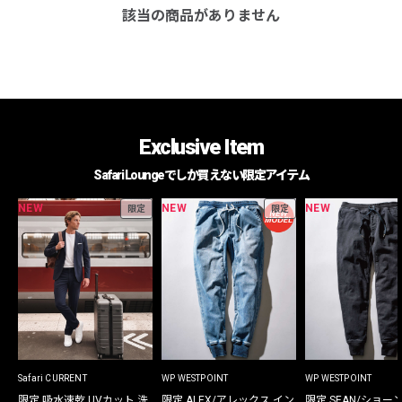
該当の商品がありません
Exclusive Item
Safari Loungeでしか買えない限定アイテム
NEW
NEW
NEW
限定
限定
Safari CURRENT
WP WESTPOINT
WP WESTPOINT
限定 吸水速乾 UVカット 洗
限定 ALEX/アレックス イン
限定 SEAN/ショー