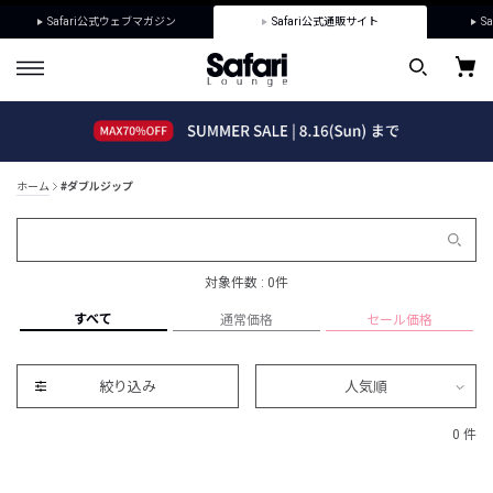
Safari公式ウェブマガジン
Safari公式通販サイト
Sa
ホーム
#ダブルジップ
対象件数 : 0件
すべて
通常価格
セール価格
絞り込み
人気順
0 件