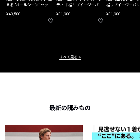
える "オールシーン" セット
ディゴ 裾リブイージーパン
裾リブイージーパン
アップ
ツ
¥49,500
¥31,900
¥31,900
すべて見る
最新の読みもの