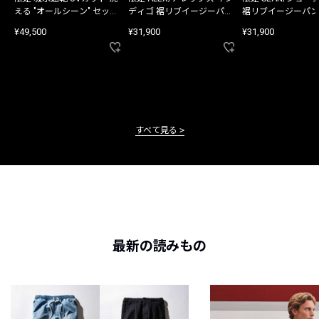
える "オールシーン" セット
ディゴ 裾リブイージーパン
裾リブイージーパン
アップ
ツ
¥49,500
¥31,900
¥31,900
すべて見る
最新の読みもの