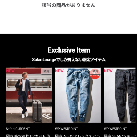
該当の商品がありません
Exclusive Item
Safari Loungeでしか買えない限定アイテム
NEW
NEW
NEW
限定
限定
Safari CURRENT
WP WESTPOINT
WP WESTPOINT
限定 吸水速乾 UVカット 洗
限定 ALEX/アレックス イン
限定 SEAN/ショー