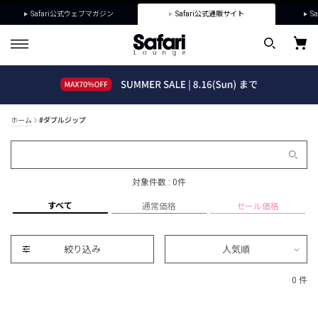
Safari公式ウェブマガジン
Safari公式通販サイト
Sa
ホーム
#ダブルジップ
対象件数 : 0件
すべて
通常価格
セール価格
絞り込み
人気順
0 件