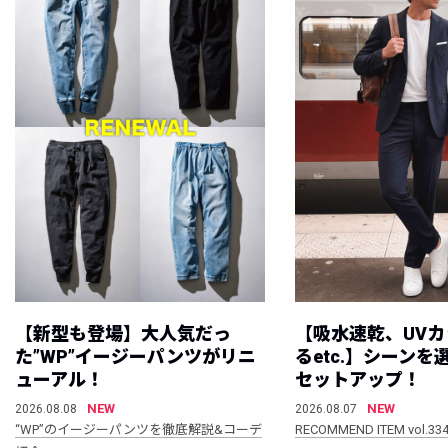
【新型も登場】大人気だっ
【吸水速乾、UV
た”WP”イージーパンツがリニ
るetc.】シーン
ューアル！
セットアップ！
NEW
NEW
2026.08.08
2026.08.07
“WP”のイージーパンツを徹底解説&コーデ
RECOMMEND ITEM vol.33