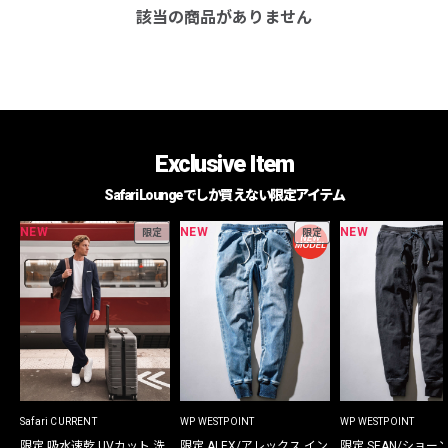
該当の商品がありません
Exclusive Item
Safari Loungeでしか買えない限定アイテム
NEW
NEW
NEW
限定
限定
Safari CURRENT
WP WESTPOINT
WP WESTPOINT
限定 吸水速乾 UVカット 洗
限定 ALEX/アレックス イン
限定 SEAN/ショー