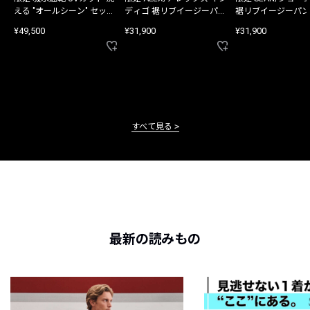
える "オールシーン" セット
ディゴ 裾リブイージーパン
裾リブイージーパン
アップ
ツ
¥49,500
¥31,900
¥31,900
すべて見る
最新の読みもの