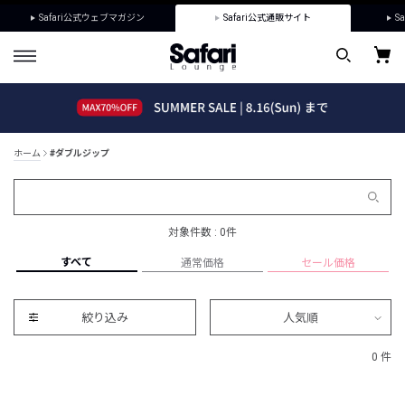
Safari公式ウェブマガジン
Safari公式通販サイト
Sa
ホーム
#ダブルジップ
対象件数 : 0件
すべて
通常価格
セール価格
絞り込み
人気順
0 件