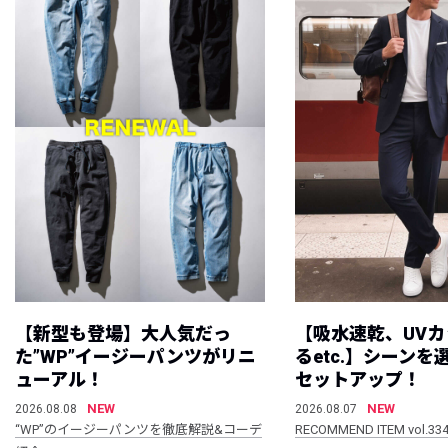
【新型も登場】大人気だっ
【吸水速乾、UV
た”WP”イージーパンツがリニ
るetc.】シーン
ューアル！
セットアップ！
NEW
NEW
2026.08.08
2026.08.07
“WP”のイージーパンツを徹底解説&コーデ
RECOMMEND ITEM vol.33