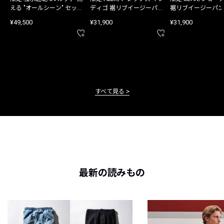
える "オールシーン" セット
ディゴ 裾リブイージーパン
裾リブイージーパン
アップ
ツ
¥49,500
¥31,900
¥31,900
すべて見る
最新の読みもの