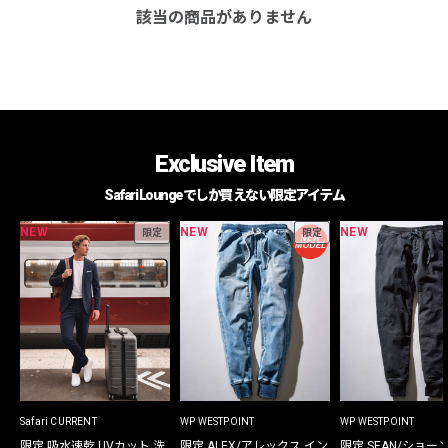
該当の商品がありません
Exclusive Item
Safari Loungeでしか買えない限定アイテム
NEW
NEW
NEW
限定
限定
Safari CURRENT
WP WESTPOINT
WP WESTPOINT
限定 吸水速乾 UVカット 洗
限定 ALEX/アレックス イン
限定 SEAN/ショー