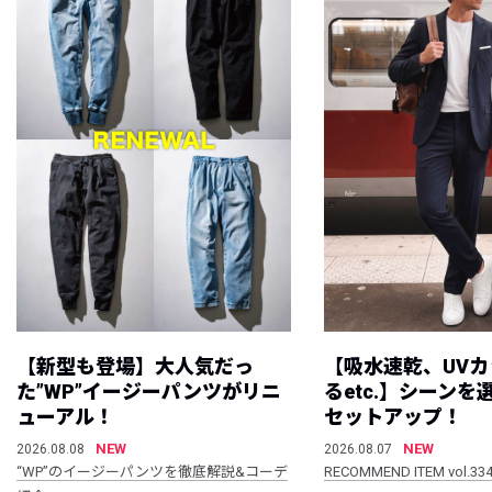
【新型も登場】大人気だっ
【吸水速乾、UV
た”WP”イージーパンツがリニ
るetc.】シーン
ューアル！
セットアップ！
NEW
NEW
2026.08.08
2026.08.07
“WP”のイージーパンツを徹底解説&コーデ
RECOMMEND ITEM vol.33