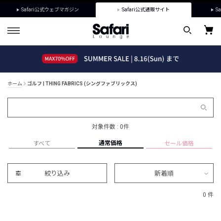
Safari公式ウェブマガジン
Safari公式通販サイト
Sa
ホーム
ゴルフ | THING FABRICS (シングファブリックス)
対象件数 : 0件
通常価格
すべて
セール価格
絞り込み
新着順
0 件