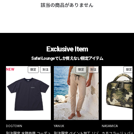
該当の商品がありません
Exclusive Item
Safari Loungeでしか買えない限定アイテム
NEW
限定
別注
限定
別注
限定
DOGTOWN
YANUK
NASAMICA
別注限定 水陸両用 コーデュ
別注限定 ペイント加工 リゾ
カモフラージュパイ