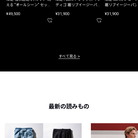
える "オールシーン" セット
ディゴ 裾リブイージーパン
裾リブイージーパン
アップ
ツ
¥49,500
¥31,900
¥31,900
すべて見る
最新の読みもの