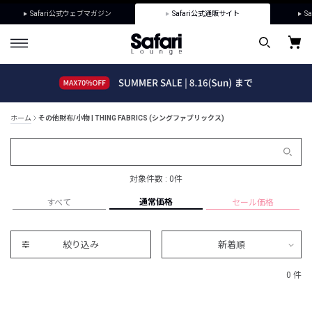
Safari公式ウェブマガジン
Safari公式通販サイト
Sa
ホーム
その他財布/小物 | THING FABRICS (シングファブリックス)
対象件数 : 0件
通常価格
すべて
セール価格
絞り込み
新着順
0 件