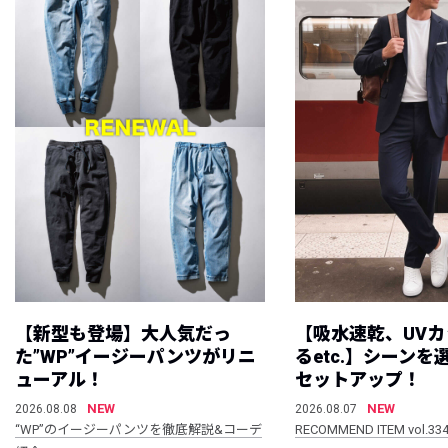
【新型も登場】大人気だっ
【吸水速乾、UV
た”WP”イージーパンツがリニ
るetc.】シーン
ューアル！
セットアップ！
NEW
NEW
2026.08.08
2026.08.07
“WP”のイージーパンツを徹底解説&コーデ
RECOMMEND ITEM vol.33