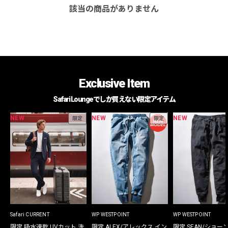
該当の商品がありません
Exclusive Item
Safari Loungeでしか買えない限定アイテム
NEW
NEW
NEW
限定
限定
Safari CURRENT
WP WESTPOINT
WP WESTPOINT
限定 吸水速乾 UVカット 洗
限定 ALEX/アレックス イン
限定 SEAN/ショー