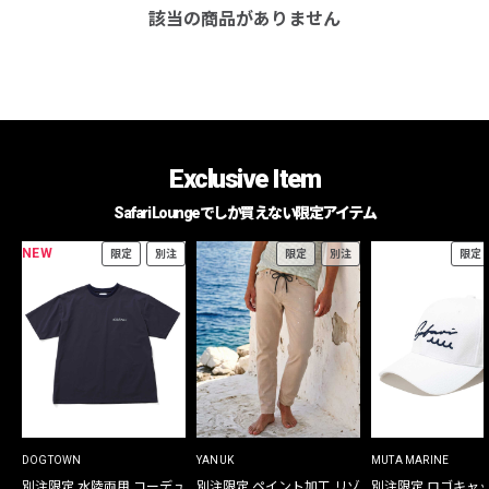
該当の商品がありません
Exclusive Item
Safari Loungeでしか買えない限定アイテム
NEW
限定
別注
限定
別注
限定
DOGTOWN
YANUK
MUTA MARINE
別注限定 水陸両用 コーデュ
別注限定 ペイント加工 リゾ
別注限定 ロゴキャ