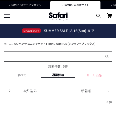
Safari公式ウェブマガジン
Safari公式通販サイト
Sa
ホーム
Gジャン/デニムジャケット | THING FABRICS (シングファブリックス)
対象件数 : 0件
通常価格
すべて
セール価格
絞り込み
新着順
0 件