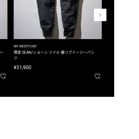
WP WESTPOINT
WP WESTPOINT
ジー
限定 SEAN/ショーン ツイル 裾リブイージーパン
限定 DAVID/デイヴィッド インデ
ツ
イージーパンツ
¥31,900
¥33,000