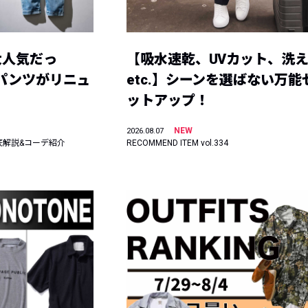
大人気だっ
【吸水速乾、UVカット、洗
ーパンツがリニュ
etc.】シーンを選ばない万能
ットアップ！
NEW
2026.08.07
底解説&コーデ紹介
RECOMMEND ITEM vol.334