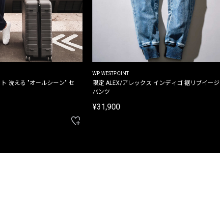
WP WESTPOINT
ト 洗える "オールシーン" セ
限定 ALEX/アレックス インディゴ 裾リブイー
パンツ
¥31,900