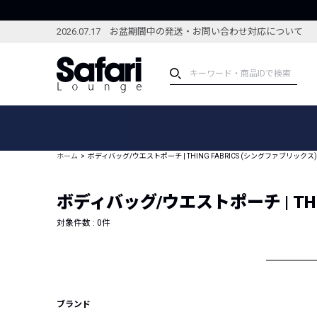
2026.07.17 お盆期間中の発送・お問い合わせ対応について
アイテム
スペシャル
カテゴリーから探す
スペシャルフィーチャ
ホーム
ボディバッグ/ウエストポーチ | THING FABRICS (シングファブリックス)
ブランドから探す
特集記事
絞り込んで探す
ボディバッグ/ウエストポーチ | THI
新着アイテム
コーディネート
編集部のおすすめアイテム
対象件数 :
0
件
編集部のおすすめコー
ランキング
雑誌・カタログ掲載アイテム
セール
ブランド