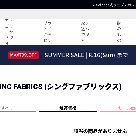
Safari公式ウェブマガジ
カテ
ブラ
絞り
読
ゴリ
ンド
込ん
み
ーか
から
で探
も
ら探
探す
す
の
す
読みもの
ガイド
ー
すべての記事
ショッピング
2026年のイチオシTシャツ！
初めての方
“WP”のイージーパンツを徹底解説&コ
Club Safari
ーデ紹介
NG FABRICS (シングファブリックス)
よくある質問
HOTなコーデ TOP20
会社概要
ディネート
新ブランドご紹介！
会員利用規約
通常価格
すべて
セール価
人気記事ランキング
プライバシー
バイヤーズ レコメンド
特定商取引に
今週の別注アイテム
該当の商品がありません
ウィークリーコーデ