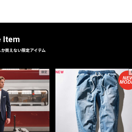
レコメンドアイテム
ピックアップアイテム
フォーカスブランド
セールおすすめアイテム
e Item
人気アイテム TOP 15
geでしか買えない限定アイテム
NEW
限定