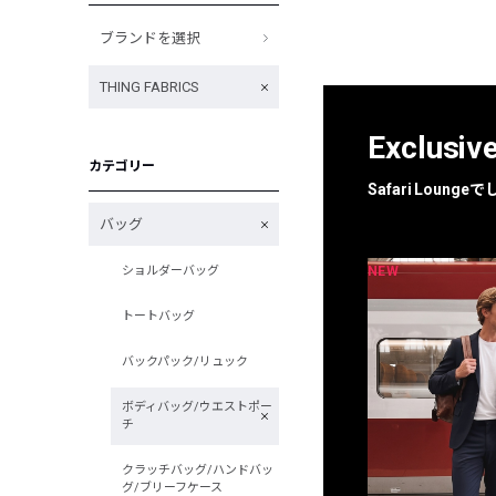
ブランドを選択
THING FABRICS
Exclusiv
カテゴリー
Safari Loun
バッグ
NEW
NEW
ショルダーバッグ
限定
別注
トートバッグ
バックパック/リュック
ボディバッグ/ウエストポー
チ
クラッチバッグ/ハンドバッ
グ/ブリーフケース