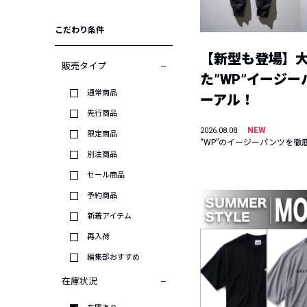
こだわり条件
【新型も登場】
販売タイプ
た”WP”イージ
通常商品
ーアル！
先行商品
NEW
2026.08.08
限定商品
“WP”のイージーパンツを徹
別注商品
セール商品
予約商品
新着アイテム
再入荷
編集部おすすめ
在庫状況