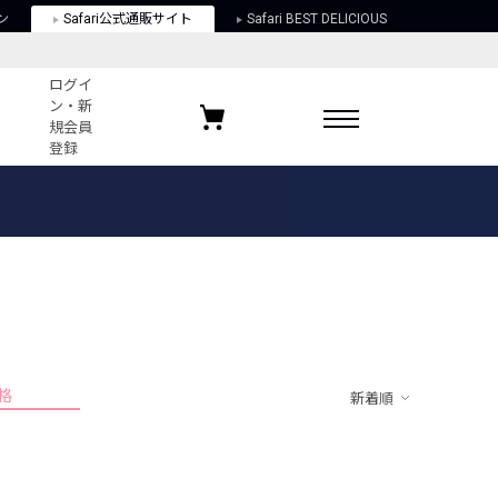
ン
Safari公式通販サイト
Safari BEST DELICIOUS
ログイ
ン・新
規会員
登録
ログイン・新規会員登録
お気に入りアイテム
ガイド
お気に入りブランド
お気に入り記事
最近チェックしたアイテム
格
新着順
ポリシー
関する法律