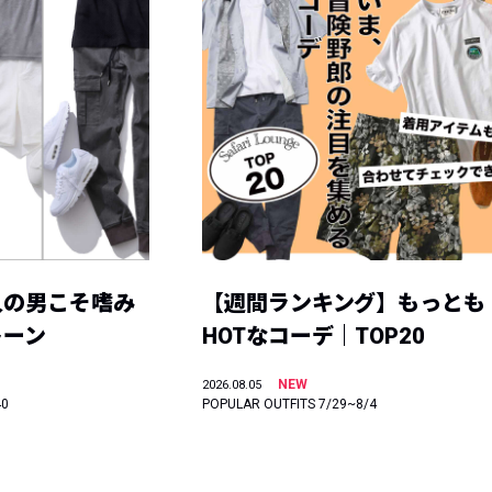
人の男こそ嗜み
【週間ランキング】もっとも
トーン
HOTなコーデ｜TOP20
NEW
2026.08.05
40
POPULAR OUTFITS 7/29~8/4