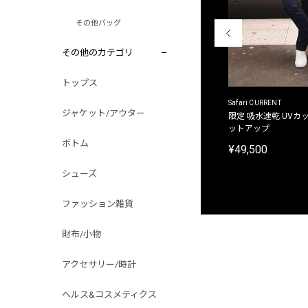
その他バッグ
その他のカテゴリ
トップス
ACANTHUS
Safari CURRENT
ジャケット/アウター
別注限定 フード付き チェックシャツジャケット
限定 吸水速乾 UVカッ
ットアップ
¥31,900
ボトム
¥49,500
シューズ
ファッション雑貨
財布/小物
アクセサリー/時計
ヘルス&コスメティクス