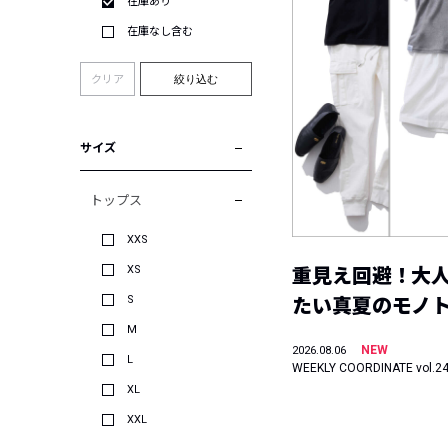
在庫あり
在庫なし含む
クリア
絞り込む
サイズ
トップス
XXS
XS
重見え回避！大
S
たい真夏のモノ
M
NEW
2026.08.06
L
WEEKLY COORDINATE vol.2
XL
XXL