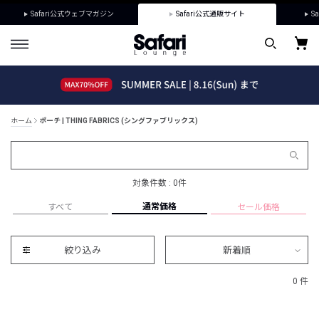
Safari公式ウェブマガジン
Safari公式通販サイト
Sa
ホーム
ポーチ | THING FABRICS (シングファブリックス)
対象件数 : 0件
通常価格
すべて
セール価格
絞り込み
新着順
0 件