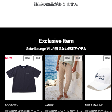
該当の商品がありません
Exclusive Item
Safari Loungeでしか買えない限定アイテム
NEW
限定
別注
限定
別注
限定
DOGTOWN
YANUK
MUTA MARINE
別注限定 水陸両用 コーデュ
別注限定 ペイント加工 リゾ
別注限定 ロゴキャ