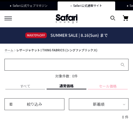
Safari公式ウェブマガジン
Safari公式通販サイト
Sa
ホーム
レザージャケット | THING FABRICS (シングファブリックス)
対象件数 : 0件
通常価格
すべて
セール価格
絞り込み
新着順
0 件