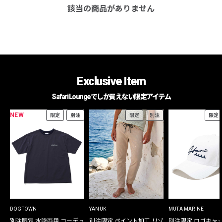
該当の商品がありません
Exclusive Item
Safari Loungeでしか買えない限定アイテム
NEW
限定
別注
限定
別注
限定
DOGTOWN
YANUK
MUTA MARINE
別注限定 水陸両用 コーデュ
別注限定 ペイント加工 リゾ
別注限定 ロゴキャ