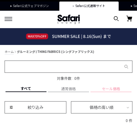
Safari公式ウェブマガジン
Safari公式通販サイト
Sa
ホーム
グルーミング | THING FABRICS (シングファブリックス)
対象件数 : 0件
すべて
通常価格
セール価格
絞り込み
価格の高い順
0 件