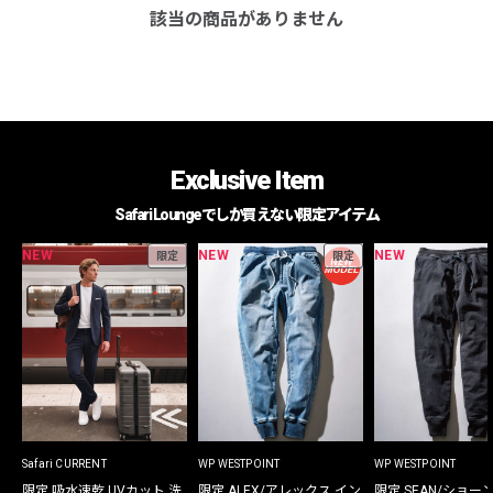
該当の商品がありません
Exclusive Item
Safari Loungeでしか買えない限定アイテム
NEW
NEW
NEW
限定
限定
Safari CURRENT
WP WESTPOINT
WP WESTPOINT
限定 吸水速乾 UVカット 洗
限定 ALEX/アレックス イン
限定 SEAN/ショー