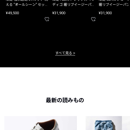
える "オールシーン" セット
ディゴ 裾リブイージーパン
裾リブイージーパン
アップ
ツ
¥49,500
¥31,900
¥31,900
すべて見る
最新の読みもの