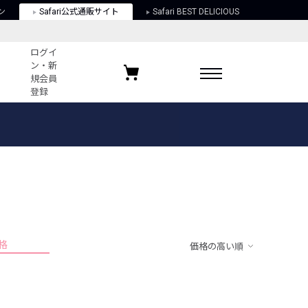
ン
Safari公式通販サイト
Safari BEST DELICIOUS
ログイ
ン・新
規会員
登録
ログイン・新規会員登録
お気に入りアイテム
ガイド
お気に入りブランド
お気に入り記事
最近チェックしたアイテム
格
価格の高い順
ポリシー
関する法律