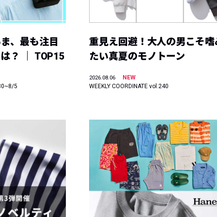
いま、最も注目
重見え回避！大人の男こそ嗜
？ ｜ TOP15
たい真夏のモノトーン
NEW
2026.08.06
30~8/5
WEEKLY COORDINATE vol.240