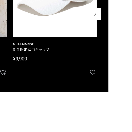
MUTA MARINE
CROSSLEY
ム
別注限定 ロゴキャップ
別注限定 ノースリ
¥9,900
¥8,580
40%OFF