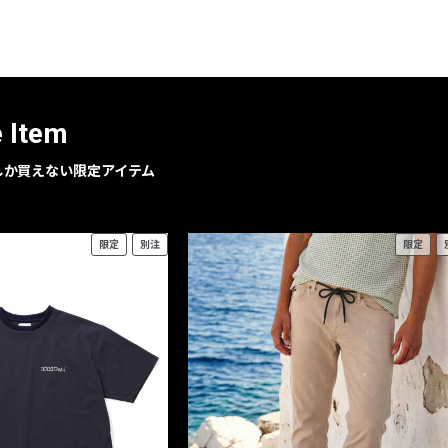
レコメンドアイテム
ピックアップアイテム
フォーカスブランド
セールおすすめアイテム
e Item
人気アイテム TOP 15
geでしか買えない限定アイテム
限定
別注
限定