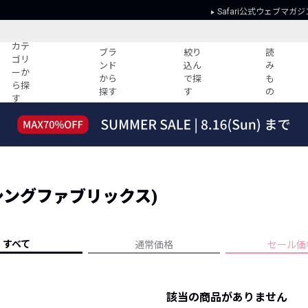
Safari公式ウェブマガジ
カテ
ブラ
絞り
読
ゴリ
ンド
込ん
み
ーか
から
で探
も
ら探
探す
す
の
す
読みもの
ガイド
ー
すべての記事
ショッピング
2026年のイチオシTシャツ！
初めての方
“WP”のイージーパンツを徹底解説&コ
Club Safari
ーデ紹介
S (シングファブリックス)
よくある質問
HOTなコーデ TOP20
会社概要
ディネート
新ブランドご紹介！
会員利用規約
すべて
通常価格
セール価
人気記事ランキング
プライバシー
バイヤーズ レコメンド
特定商取引に
今週の別注アイテム
該当の商品がありません
ウィークリーコーデ