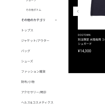
ショーツ
その他ボトム
その他のカテゴリ
トップス
THE DUFFER OF ST.GEORGE
DOGTOWN
別注限定 ピグメントダイ バックプリント サーフ
別注限定 水陸両用 
ジャケット/アウター
プリントTシャツ
シュガード
¥9,900
¥14,300
バッグ
シューズ
ファッション雑貨
財布/小物
アクセサリー/時計
ヘルス&コスメティクス