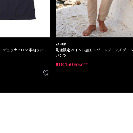
YANUK
コーデュラナイロン 半袖ラッ
別注限定 ペイント加工 リゾートジーンズ デニ
パンツ
¥18,150
50%OFF