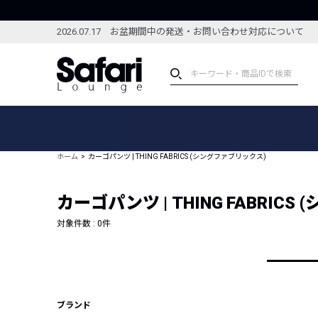
2026.07.17 お盆期間中の発送・お問い合わせ対応について
アイテム
スペシャル
カテゴリーから探す
スペシャルフィーチャ
ホーム
カーゴパンツ | THING FABRICS (シングファブリックス)
ブランドから探す
特集記事
絞り込んで探す
カーゴパンツ | THING FABRIC
新着アイテム
コーディネート
編集部のおすすめアイテム
対象件数 :
0
件
編集部のおすすめコー
ランキング
雑誌・カタログ掲載アイテム
セール
ブランド