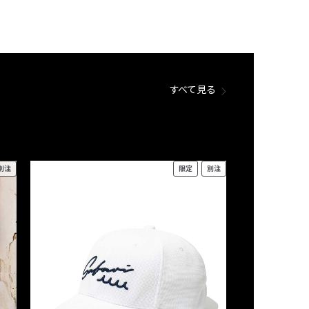
すべて見る
別注
限定
別注