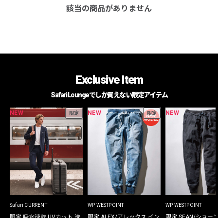
該当の商品がありません
Exclusive Item
Safari Loungeでしか買えない限定アイテム
NEW
NEW
NEW
限定
限定
Safari CURRENT
WP WESTPOINT
WP WESTPOINT
限定 吸水速乾 UVカット 洗
限定 ALEX/アレックス イン
限定 SEAN/ショー