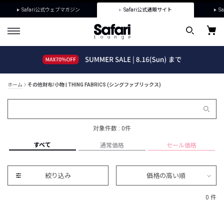
Safari公式ウェブマガジン
Safari公式通販サイト
Sa
ホーム
その他財布/小物 | THING FABRICS (シングファブリックス)
対象件数 : 0件
すべて
通常価格
セール価格
絞り込み
価格の高い順
0 件