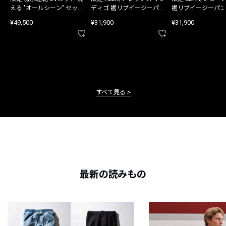
える "オールシーン" セット
ディゴ 裾リブイージーパン
裾リブイージーパン
アップ
ツ
¥49,500
¥31,900
¥31,900
すべて見る
最新の読みもの