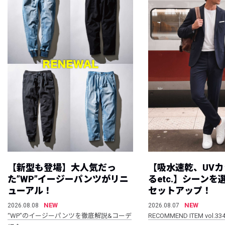
【新型も登場】大人気だっ
【吸水速乾、UV
た”WP”イージーパンツがリニ
るetc.】シーン
ューアル！
セットアップ！
NEW
NEW
2026.08.08
2026.08.07
“WP”のイージーパンツを徹底解説&コーデ
RECOMMEND ITEM vol.33