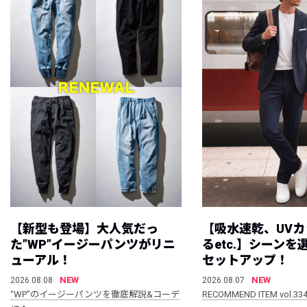
【新型も登場】大人気だっ
【吸水速乾、UV
た”WP”イージーパンツがリニ
るetc.】シーン
ューアル！
セットアップ！
NEW
NEW
2026.08.08
2026.08.07
“WP”のイージーパンツを徹底解説&コーデ
RECOMMEND ITEM vol.33