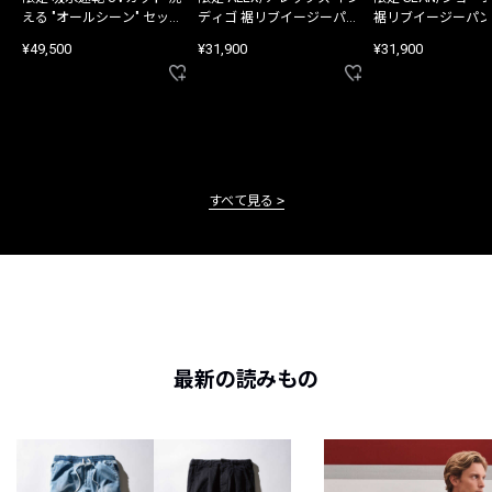
える "オールシーン" セット
ディゴ 裾リブイージーパン
裾リブイージーパン
アップ
ツ
¥49,500
¥31,900
¥31,900
すべて見る
最新の読みもの