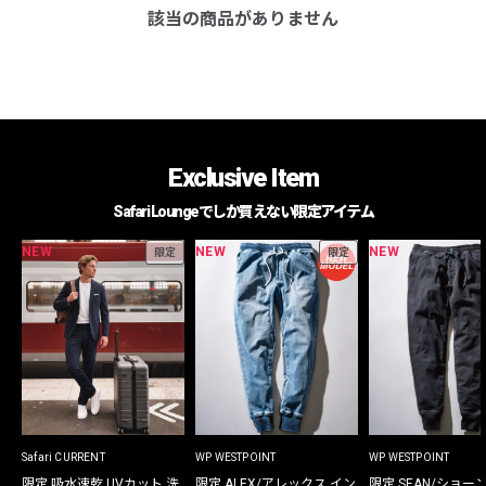
該当の商品がありません
Exclusive Item
Safari Loungeでしか買えない限定アイテム
NEW
NEW
NEW
限定
限定
Safari CURRENT
WP WESTPOINT
WP WESTPOINT
限定 吸水速乾 UVカット 洗
限定 ALEX/アレックス イン
限定 SEAN/ショー