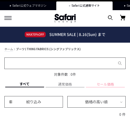
Safari公式ウェブマガジン
Safari公式通販サイト
Sa
ホーム
ブーツ | THING FABRICS (シングファブリックス)
対象件数 : 0件
すべて
通常価格
セール価格
絞り込み
価格の高い順
0 件