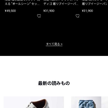
える "オールシーン" セット
ディゴ 裾リブイージーパン
裾リブイージーパン
アップ
ツ
¥49,500
¥31,900
¥31,900
すべて見る
最新の読みもの