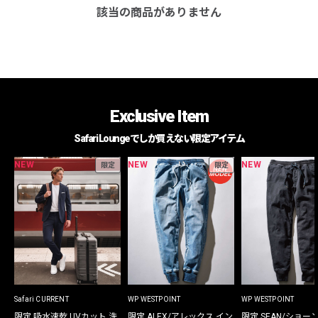
該当の商品がありません
Exclusive Item
Safari Loungeでしか買えない限定アイテム
NEW
NEW
NEW
限定
限定
Safari CURRENT
WP WESTPOINT
WP WESTPOINT
限定 吸水速乾 UVカット 洗
限定 ALEX/アレックス イン
限定 SEAN/ショー