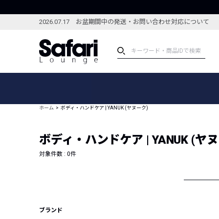
2026.07.17 お盆期間中の発送・お問い合わせ対応について
アイテム
スペシャル
カテゴリーから探す
スペシャルフィーチャ
ホーム
ボディ・ハンドケア | YANUK (ヤヌーク)
ブランドから探す
特集記事
絞り込んで探す
ボディ・ハンドケア | YANUK (ヤ
新着アイテム
コーディネート
編集部のおすすめアイテム
対象件数 :
0
件
編集部のおすすめコー
ランキング
雑誌・カタログ掲載アイテム
セール
ブランド