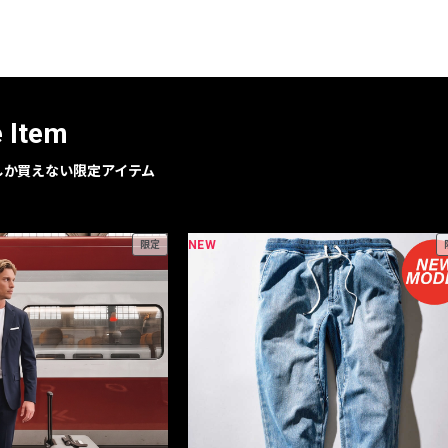
レコメンドアイテム
ピックアップアイテム
フォーカスブランド
セールおすすめアイテム
e Item
人気アイテム TOP 15
geでしか買えない限定アイテム
NEW
限定