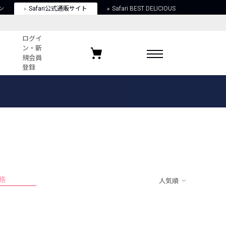
ン
Safari公式通販サイト
Safari BEST DELICIOUS
ログイ
ン・新
規会員
登録
ログイン・新規会員登録
お気に入りアイテム
ガイド
お気に入りブランド
お気に入り記事
最近チェックしたアイテム
格
人気順
ポリシー
関する法律