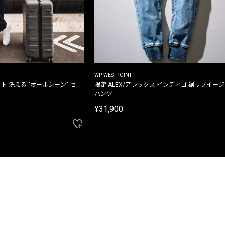
WP WESTPOINT
ト 洗える "オールシーン" セ
限定 ALEX/アレックス インディゴ 裾リブイー
パンツ
¥31,900