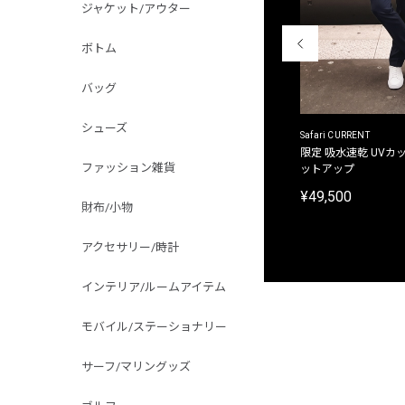
ジャケット/アウター
ボトム
バッグ
シューズ
ACANTHUS
Safari CURRENT
別注限定 フード付き チェックシャツジャケット
限定 吸水速乾 UVカッ
ファッション雑貨
ットアップ
¥31,900
¥49,500
財布/小物
アクセサリー/時計
インテリア/ルームアイテム
モバイル/ステーショナリー
サーフ/マリングッズ