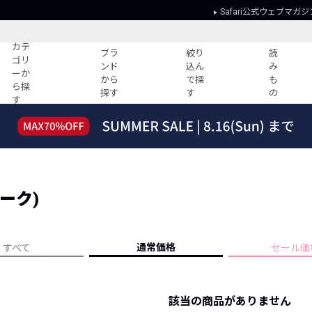
Safari公式ウェブマガジ
カテ
ブラ
絞り
読
ゴリ
ンド
込ん
み
ーか
から
で探
も
ら探
探す
す
の
す
読みもの
ガイド
ー
すべての記事
ショッピング
2026年のイチオシTシャツ！
初めての方
“WP”のイージーパンツを徹底解説&コ
Club Safari
ーデ紹介
ヌーク)
よくある質問
HOTなコーデ TOP20
会社概要
ディネート
新ブランドご紹介！
会員利用規約
通常価格
すべて
セール価
人気記事ランキング
プライバシー
バイヤーズ レコメンド
特定商取引に
今週の別注アイテム
該当の商品がありません
ウィークリーコーデ