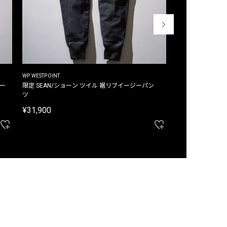
WP WESTPOINT
WP WESTPOINT
ジー
限定 SEAN/ショーン ツイル 裾リブイージーパン
限定 DAVID/デイヴィッド インデ
ツ
イージーパンツ
¥31,900
¥33,000