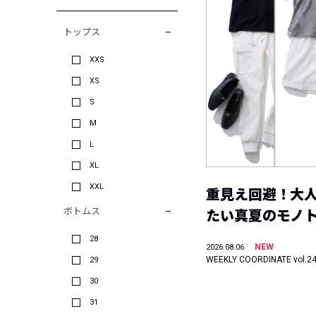
トップス
XXS
XS
S
M
L
XL
XXL
重見え回避！大
ボトムス
たい真夏のモノ
28
NEW
2026.08.06
WEEKLY COORDINATE vol.2
29
30
31