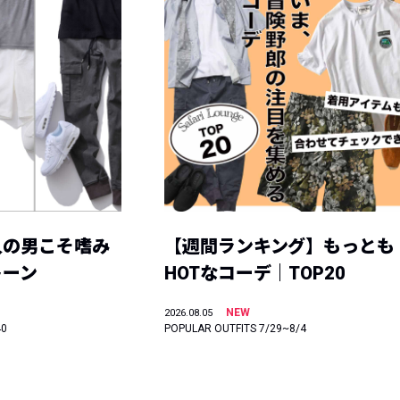
人の男こそ嗜み
【週間ランキング】もっとも
トーン
HOTなコーデ｜TOP20
NEW
2026.08.05
40
POPULAR OUTFITS 7/29~8/4