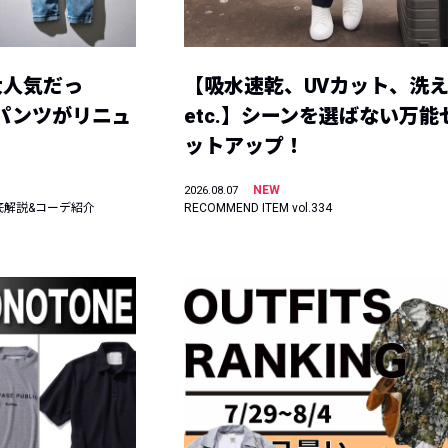
大人気だっ
【吸水速乾、UVカット、洗
ーパンツがリニュ
etc.】シーンを選ばない万能
ットアップ！
NEW
2026.08.07
底解説&コーデ紹介
RECOMMEND ITEM vol.334