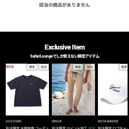
該当の商品がありません
Exclusive Item
Safari Loungeでしか買えない限定アイテム
NEW
限定
別注
限定
別注
限定
DOGTOWN
YANUK
MUTA MARINE
別注限定 水陸両用 コーデュ
別注限定 ペイント加工 リゾ
別注限定 ロゴキャ