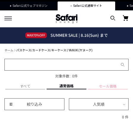
Safari公式ウェブマガジン
Safari公式通販サイト
Sa
ホーム
パスケース/カードケース/キーケース | YANUK (ヤヌーク)
対象件数 : 0件
通常価格
すべて
セール価格
絞り込み
人気順
0 件