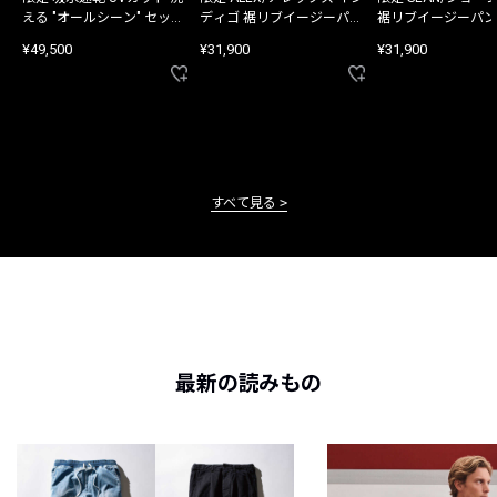
える "オールシーン" セット
ディゴ 裾リブイージーパン
裾リブイージーパン
アップ
ツ
¥49,500
¥31,900
¥31,900
すべて見る
最新の読みもの