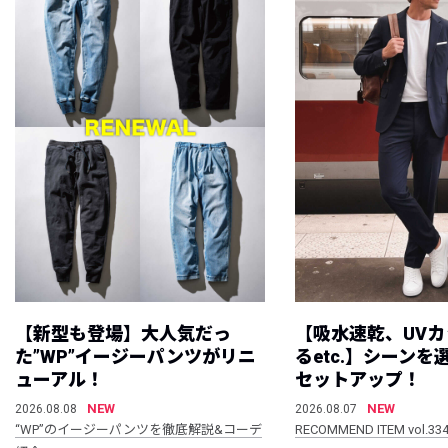
【新型も登場】大人気だっ
【吸水速乾、UV
た”WP”イージーパンツがリニ
るetc.】シーン
ューアル！
セットアップ！
NEW
NEW
2026.08.08
2026.08.07
“WP”のイージーパンツを徹底解説&コーデ
RECOMMEND ITEM vol.33