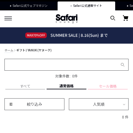
Safari公式ウェブマガジン
Safari公式通販サイト
Sa
ホーム
ギフト | YANUK (ヤヌーク)
対象件数 : 0件
通常価格
すべて
セール価格
絞り込み
人気順
0 件