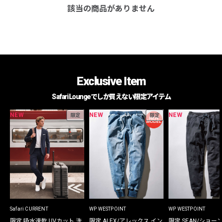
該当の商品がありません
Exclusive Item
Safari Loungeでしか買えない限定アイテム
NEW
NEW
NEW
限定
限定
Safari CURRENT
WP WESTPOINT
WP WESTPOINT
限定 吸水速乾 UVカット 洗
限定 ALEX/アレックス イン
限定 SEAN/ショー