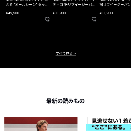
える "オールシーン" セット
ディゴ 裾リブイージーパン
裾リブイージーパン
アップ
ツ
¥49,500
¥31,900
¥31,900
すべて見る
最新の読みもの