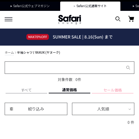
Safari公式ウェブマガジン
Safari公式通販サイト
Sa
ホーム
半袖シャツ | YANUK (ヤヌーク)
対象件数 : 0件
通常価格
すべて
セール価格
絞り込み
人気順
0 件