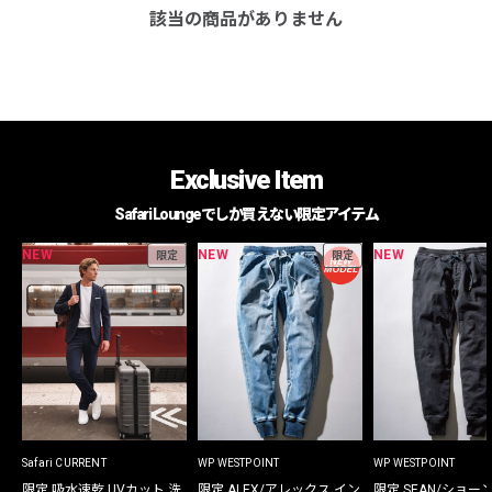
該当の商品がありません
Exclusive Item
Safari Loungeでしか買えない限定アイテム
NEW
NEW
NEW
限定
限定
Safari CURRENT
WP WESTPOINT
WP WESTPOINT
限定 吸水速乾 UVカット 洗
限定 ALEX/アレックス イン
限定 SEAN/ショー