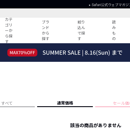
Safari公式ウェブマガジ
カテ
ブラ
絞り
読
ゴリ
ンド
込ん
み
ーか
から
で探
も
ら探
探す
す
の
す
読みもの
ガイド
ー
すべての記事
ショッピング
2026年のイチオシTシャツ！
初めての方
“WP”のイージーパンツを徹底解説&コ
Club Safari
ーデ紹介
よくある質問
HOTなコーデ TOP20
会社概要
ディネート
新ブランドご紹介！
会員利用規約
通常価格
すべて
セール価
人気記事ランキング
プライバシー
バイヤーズ レコメンド
特定商取引に
今週の別注アイテム
該当の商品がありません
ウィークリーコーデ