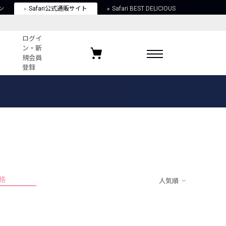
ン
Safari公式通販サイト
Safari BEST DELICIOUS
ログイ
ン・新
規会員
登録
ログイン・新規会員登録
お気に入りアイテム
ガイド
お気に入りブランド
お気に入り記事
最近チェックしたアイテム
格
人気順
ポリシー
関する法律