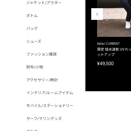
ジャケット/アウター
ボトム
バッグ
シューズ
ACANTHUS
Safari CURRENT
別注限定 フード付き チェックシャツジャケット
限定 吸水速乾 UVカッ
ファッション雑貨
ットアップ
¥31,900
¥49,500
財布/小物
アクセサリー/時計
インテリア/ルームアイテム
モバイル/ステーショナリー
サーフ/マリングッズ