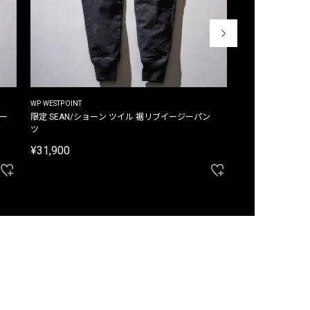
WP WESTPOINT
WP WESTPOINT
ジー
限定 SEAN/ショーン ツイル 裾リブイージーパン
限定 DAVID/デイヴィッド インデ
ツ
イージーパンツ
¥31,900
¥33,000