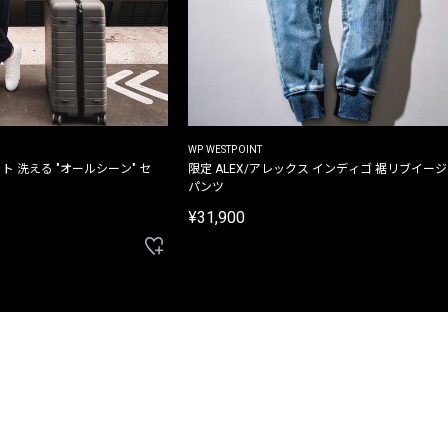
WP WESTPOINT
ト 洗える "オールシーン" セ
限定 ALEX/アレックス インディゴ 裾リブイー
パンツ
¥31,900