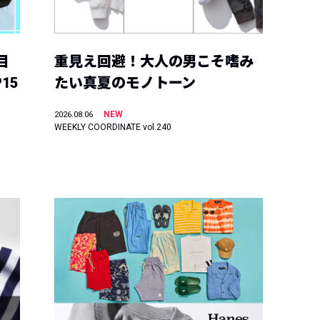
目
重見え回避！大人の男こそ嗜み
15
たい真夏のモノトーン
NEW
2026.08.06
WEEKLY COORDINATE vol.240