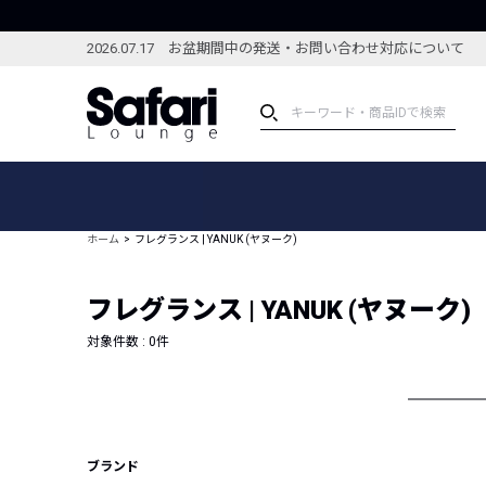
2026.07.17 お盆期間中の発送・お問い合わせ対応について
アイテム
スペシャル
カテゴリーから探す
スペシャルフィーチャ
ホーム
フレグランス | YANUK (ヤヌーク)
ブランドから探す
特集記事
絞り込んで探す
フレグランス | YANUK (ヤヌーク)
新着アイテム
コーディネート
編集部のおすすめアイテム
対象件数 :
0
件
編集部のおすすめコー
ランキング
雑誌・カタログ掲載アイテム
セール
ブランド