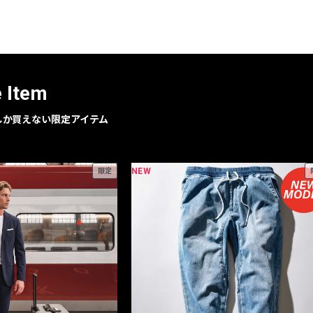
レコメンドアイテム
ピックアップアイテム
フォーカスブランド
セールおすすめアイテム
e Item
人気アイテム TOP 15
geでしか買えない限定アイテム
NEW
限定