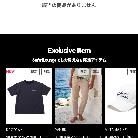
該当の商品がありません
Exclusive Item
Safari Loungeでしか買えない限定アイテム
NEW
限定
別注
限定
別注
限定
DOGTOWN
YANUK
MUTA MARINE
別注限定 水陸両用 コーデュ
別注限定 ペイント加工 リゾ
別注限定 ロゴキャ