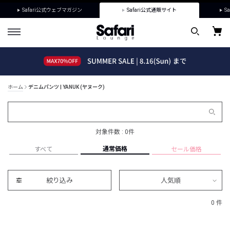
Safari公式ウェブマガジン
Safari公式通販サイト
Sa
ホーム
デニムパンツ | YANUK (ヤヌーク)
対象件数 : 0件
通常価格
すべて
セール価格
絞り込み
人気順
0 件