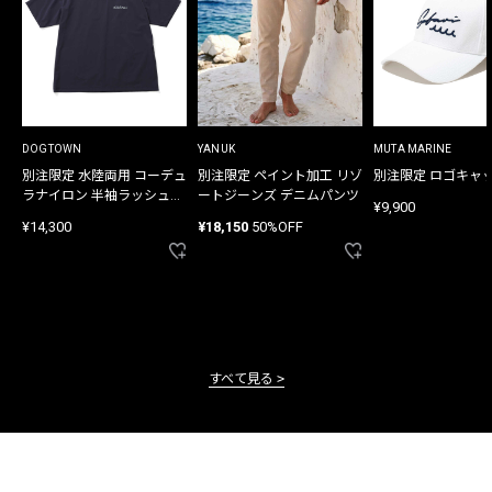
DOGTOWN
YANUK
MUTA MARINE
別注限定 水陸両用 コーデュ
別注限定 ペイント加工 リゾ
別注限定 ロゴキャ
ラナイロン 半袖ラッシュガ
ートジーンズ デニムパンツ
¥9,900
ード
¥14,300
¥18,150
50%OFF
すべて見る