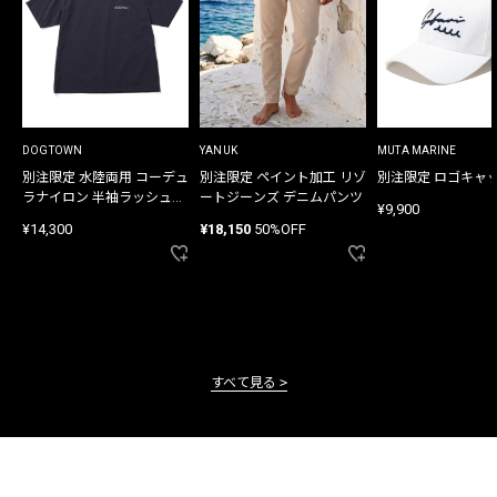
DOGTOWN
YANUK
MUTA MARINE
別注限定 水陸両用 コーデュ
別注限定 ペイント加工 リゾ
別注限定 ロゴキャ
ラナイロン 半袖ラッシュガ
ートジーンズ デニムパンツ
¥9,900
ード
¥14,300
¥18,150
50%OFF
すべて見る