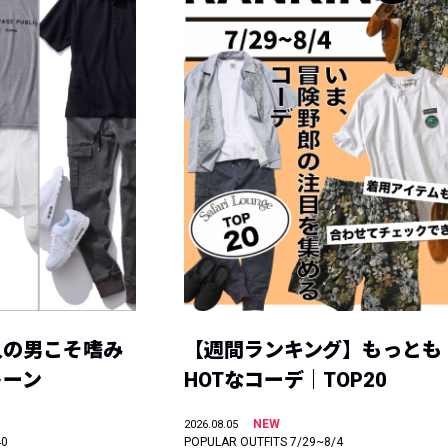
人の男こそ嗜み
【週間ランキング】もっとも
トーン
HOTなコーデ｜TOP20
NEW
2026.08.05
40
POPULAR OUTFITS 7/29~8/4