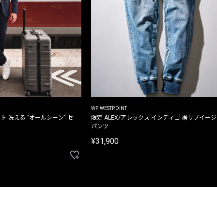
WP WESTPOINT
ト 洗える "オールシーン" セ
限定 ALEX/アレックス インディゴ 裾リブイー
パンツ
¥31,900