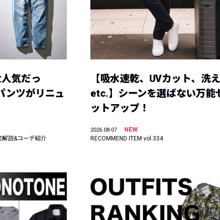
大人気だっ
【吸水速乾、UVカット、洗
ーパンツがリニュ
etc.】シーンを選ばない万能
ットアップ！
NEW
2026.08.07
底解説&コーデ紹介
RECOMMEND ITEM vol.334