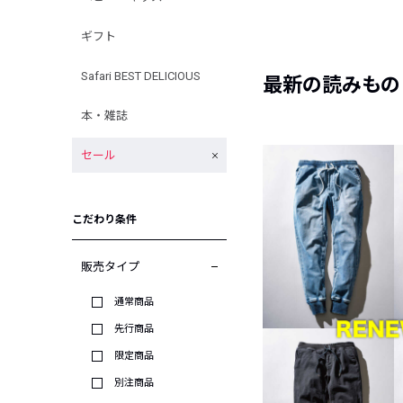
ギフト
Safari BEST DELICIOUS
最新の読みもの
本・雑誌
セール
こだわり条件
販売タイプ
通常商品
先行商品
限定商品
別注商品