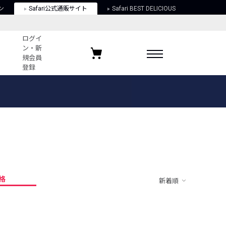
ン
Safari公式通販サイト
Safari BEST DELICIOUS
ログイ
ン・新
規会員
登録
ログイン・新規会員登録
お気に入りアイテム
ガイド
お気に入りブランド
お気に入り記事
最近チェックしたアイテム
格
新着順
ポリシー
関する法律