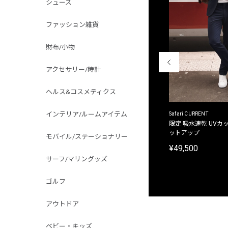
シューズ
ファッション雑貨
財布/小物
アクセサリー/時計
ヘルス&コスメティクス
インテリア/ルームアイテム
ACANTHUS
Safari CURRENT
別注限定 フード付き チェックシャツジャケット
限定 吸水速乾 UVカッ
ットアップ
モバイル/ステーショナリー
¥31,900
¥49,500
サーフ/マリングッズ
ゴルフ
アウトドア
ベビー・キッズ