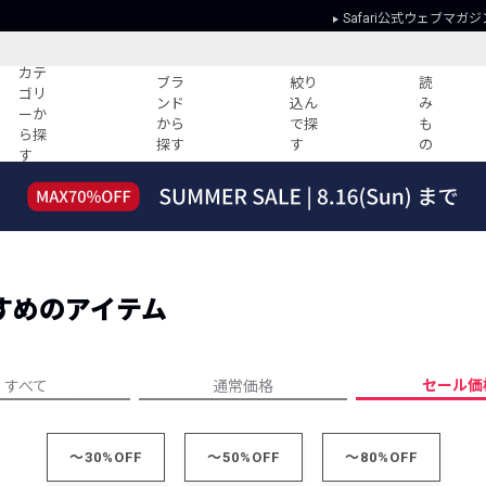
Safari公式ウェブマガジ
カテ
ブラ
絞り
読
ゴリ
ンド
込ん
み
ーか
から
で探
も
ら探
探す
す
の
す
読みもの
ガイド
ー
すべての記事
ショッピング
2026年のイチオシTシャツ！
初めての方
“WP”のイージーパンツを徹底解説&コ
Club Safari
ーデ紹介
すめのアイテム
よくある質問
HOTなコーデ TOP20
会社概要
ディネート
新ブランドご紹介！
会員利用規約
セール価
すべて
通常価格
人気記事ランキング
プライバシー
バイヤーズ レコメンド
特定商取引に
今週の別注アイテム
～30%OFF
～50%OFF
～80%OFF
ウィークリーコーデ