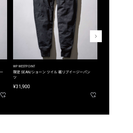
WP WESTPOINT
WP WESTPOINT
ジー
限定 SEAN/ショーン ツイル 裾リブイージーパン
限定 DAVID/デイヴィッド インデ
ツ
イージーパンツ
¥31,900
¥33,000