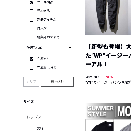
セール商品
予約商品
新着アイテム
再入荷
編集部おすすめ
【新型も登場】
在庫状況
た”WP”イージ
在庫あり
ーアル！
在庫なし含む
NEW
2026.08.08
クリア
絞り込む
“WP”のイージーパンツを徹
サイズ
トップス
XXS