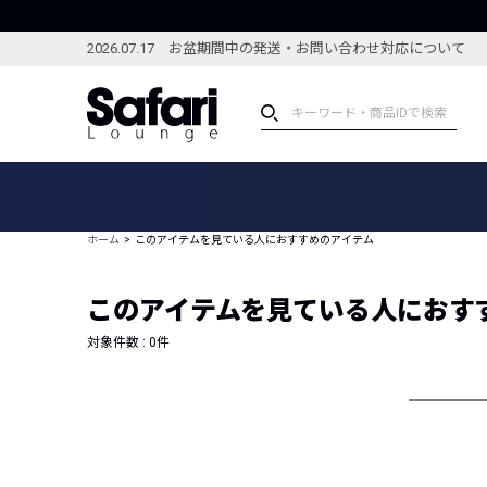
2026.07.17 お盆期間中の発送・お問い合わせ対応について
アイテム
スペシャル
カテゴリーから探す
スペシャルフィーチャ
ホーム
このアイテムを見ている人におすすめのアイテム
ブランドから探す
特集記事
絞り込んで探す
このアイテムを見ている人におす
新着アイテム
コーディネート
編集部のおすすめアイテム
対象件数 :
0
件
編集部のおすすめコー
ランキング
雑誌・カタログ掲載アイテム
セール