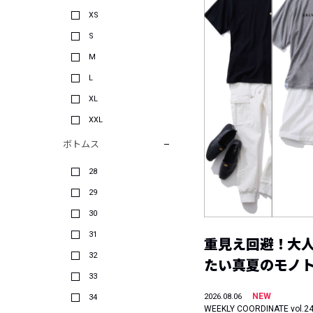
XS
S
M
L
XL
XXL
ボトムス
28
29
30
31
重見え回避！大
32
たい真夏のモノ
33
NEW
2026.08.06
34
WEEKLY COORDINATE vol.2